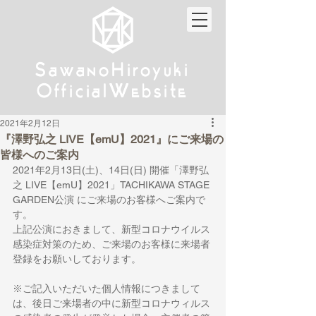
w
w
Sa
anoHiroyuki
Sa
anoHiroyuki
W
W
Official
ebsite
Official
ebsite
2021年2月12日
『澤野弘之 LIVE【emU】2021』にご来場の
皆様へのご案内
2021年2月13日(土)、14日(日) 開催「澤野弘
之 LIVE【emU】2021」TACHIKAWA STAGE 
GARDEN公演 にご来場のお客様へご案内で
す。
上記公演におきまして、新型コロナウイルス
感染症対策のため、ご来場のお客様に来場者
登録をお願いしております。
※ご記入いただいた個人情報につきまして
は、後日ご来場者の中に新型コロナウィルス