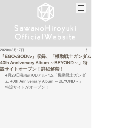
w
w
Sa
anoHiroyuki
Sa
anoHiroyuki
W
W
Official
ebsite
Official
ebsite
2020年3月17日
『EGO<SODv>』収録、「機動戦士ガンダム
40th Anniversary Album ～BEYOND～」特
設サイトオープン！詳細解禁！
4月29日発売のCDアルバム「機動戦士ガンダ
ム 40th Anniversary Album ～BEYOND～」
特設サイトがオープン！