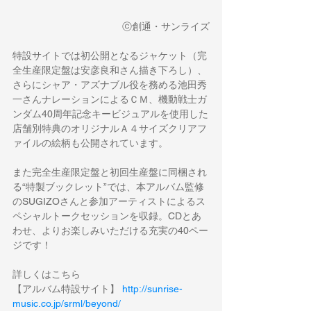
ⓒ創通・サンライズ
特設サイトでは初公開となるジャケット（完
全生産限定盤は安彦良和さん描き下ろし）、
さらにシャア・アズナブル役を務める池田秀
一さんナレーションによるＣＭ、機動戦士ガ
ンダム40周年記念キービジュアルを使用した
店舗別特典のオリジナルＡ４サイズクリアフ
ァイルの絵柄も公開されています。
また完全生産限定盤と初回生産盤に同梱され
る“特製ブックレット”では、本アルバム監修
のSUGIZOさんと参加アーティストによるス
ペシャルトークセッションを収録。CDとあ
わせ、よりお楽しみいただける充実の40ペー
ジです！
詳しくはこちら
【アルバム特設サイト】 
http://sunrise-
music.co.jp/srml/beyond/