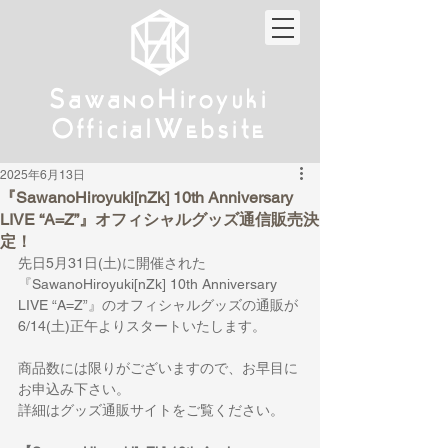
w
w
Sa
anoHiroyuki
Sa
anoHiroyuki
W
W
Official
ebsite
Official
ebsite
2025年6月13日
『SawanoHiroyuki[nZk] 10th Anniversary
LIVE “A=Z”』オフィシャルグッズ通信販売決
定！
先日5月31日(土)に開催された
『SawanoHiroyuki[nZk] 10th Anniversary 
LIVE “A=Z”』のオフィシャルグッズの通販が
6/14(土)正午よりスタートいたします。
商品数には限りがございますので、お早目に
お申込み下さい。
詳細はグッズ通販サイトをご覧ください。