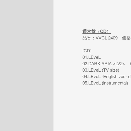
通常盤（CD）
品番：
VVCL 2409
　価格
[CD]
01.LEveL                
02.DARK ARIA <LV2>    
03.LEveL (TV size)
04.LEveL -English ver.- (
05.LEveL (instrumental)