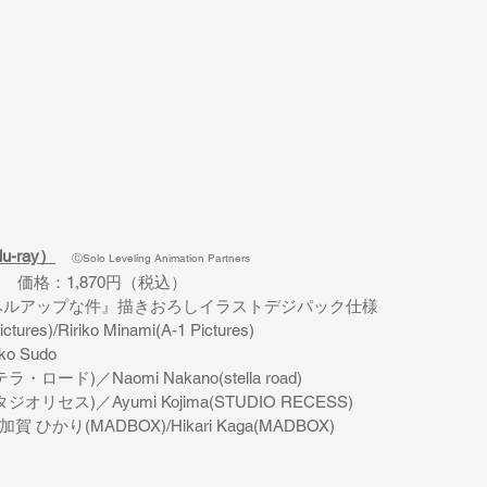
-ray）
ⒸSolo Leveling Animation Partners
1
　価格：
1,870
円（税込）
ベルアップな件』描きおろしイラストデジパック仕様
ictures)/Ririko Minami(A-1 Pictures)
ko Sudo
テラ・ロード
)
／
Naomi Nakano(stella road)
タジオリセス
)
／
Ayumi Kojima(STUDIO RECESS)
り(MADBOX)/Hikari Kaga(MADBOX)    