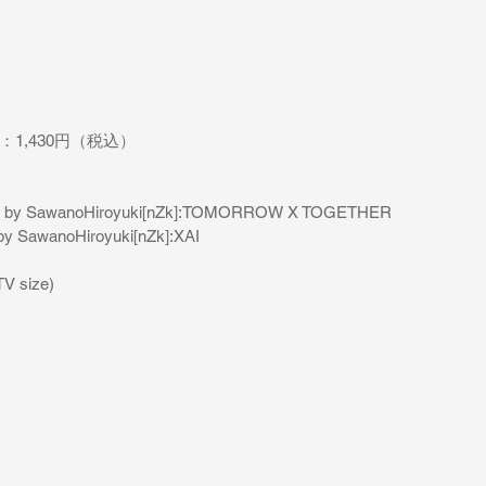
：
1,430
円（税込）
           by SawanoHiroyuki[nZk]:TOMORROW X TOGETHER
by SawanoHiroyuki[nZk]:XAI
TV size)