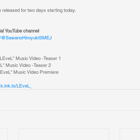
e released for two days starting today.
ial YouTube channel
om/@SawanoHiroyukiSMEJ
"LEveL" Music Video -Teaser 1
eL" Music Video -Teaser 2
LEveL" Music Video Premiere
zk.lnk.to/LEveL_