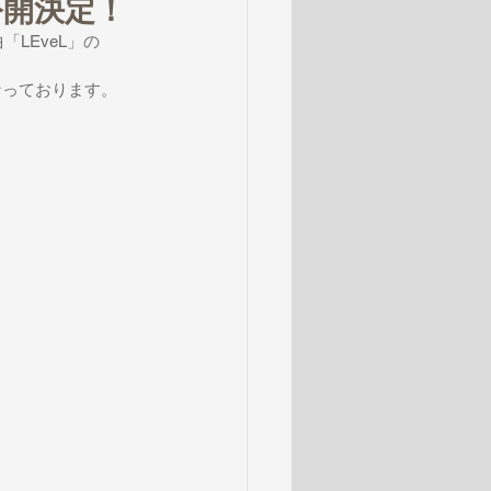
ア公開決定！
曲「
LEveL
」の
なっております。