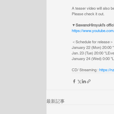
A teaser video will also b
Please check it out.
▼
SawanoHiroyuki’s offic
https://www.youtube.c
＜Schedule for release＞
January 22 (Mon) 20:00 
Jan. 23 (Tue) 20:00 "LEv
January 24 (Wed) 0:00 "
CD/ Streaming : 
https://n
最新記事