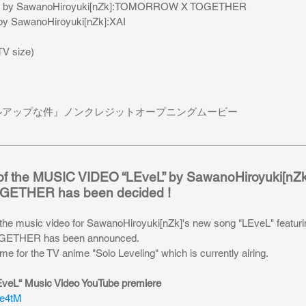
           by SawanoHiroyuki[nZk]:TOMORROW X TOGETHER
by SawanoHiroyuki[nZk]:XAI
TV size)
ルアップな件』ノンクレジットオープニングムービー
of the MUSIC VIDEO “LEveL” by SawanoHiroyuki[nZk]
THER has been decided !
the music video for SawanoHiroyuki[nZk]'s new song "LEveL" featuri
ETHER has been announced.
me for the TV anime "Solo Leveling" which is currently airing.
“ Music Video YouTube premiere
He4tM