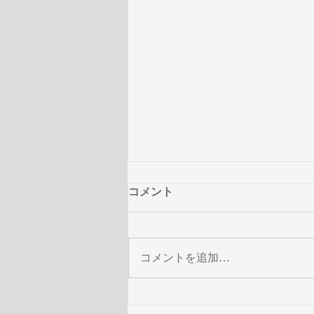
コメント
コメントを追加…
澤野弘之 × THE SOUND OF