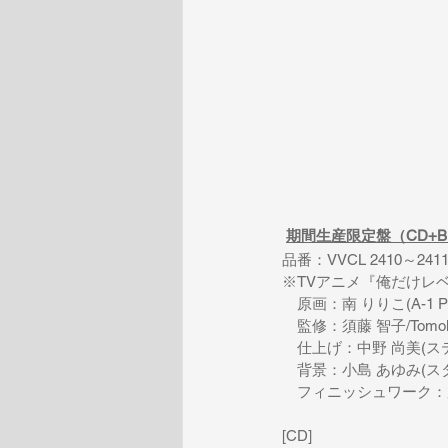
期間生産限定盤（CD+Blu
品番：
VVCL 2410～241
※TV
アニメ『俺だけレ
　原画：南 りりこ
(A-1 P
　監修：須藤 智子
/Tomo
　仕上げ：中野 尚美
(
ス
　背景：小島 あゆみ
(
ス
　フィニッシュワーク：加賀 ひか
[CD]