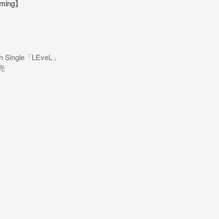
ming
】
th Single「LEveL
」
売 