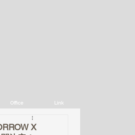
Office
Link
ORROW X