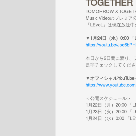
TOGETHER
TOMORROW X TOGET
Music Video
のプレミア
「
LEveL
」は現在放送中
▼
1
月
24
日（水）
0:00 「
https://youtu.be/Jsc6bP
本日から
2
日間に渡り、
是非チェックしてくださ
▼
オフィシャルYouTube c
https://www.youtube.c
＜公開スケジュール＞
1
月
22
日（月）
20:00 「L
1
月
23
日（火）
20:00 「L
1
月
24
日（水）
0:00 「LE