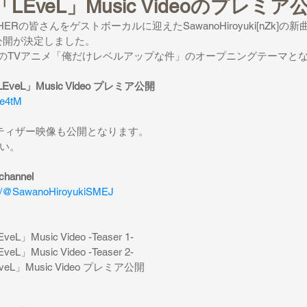
「LEveL」Music Videoのプレミ
HER
の皆さんをゲストボーカルに迎えた
SawanoHiroyuki[nZk]
の新
公開が決定しました。
の
TV
アニメ「俺だけレベルアップな件」のオープニングテーマと
LEveL」Music Video 
プレミア公開
He4tM
ティザー映像も公開となります。
い。
hannel
om/@SawanoHiroyukiSMEJ
EveL」Music Video -Teaser 1-
EveL」Music Video -Teaser 2-
veL」Music Video 
プレミア公開