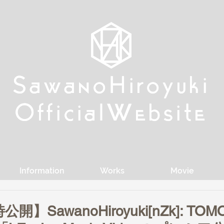
w
w
Sa
Sa
anoHiroyuki
anoHiroyuki
W
W
Official
Official
ebsite
ebsite
Information
Works
Movie
開】SawanoHiroyuki[nZk]: TOM