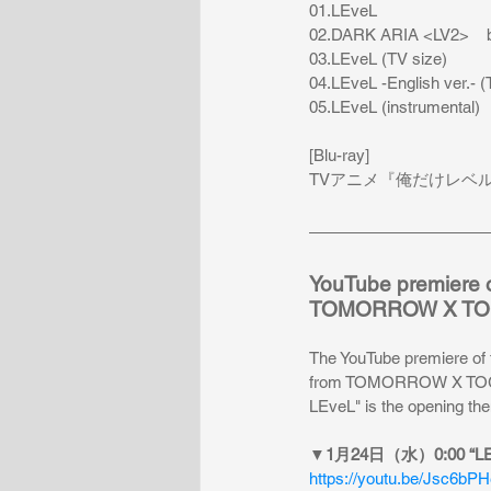
01.LEveL                
02.DARK ARIA <LV2>    
03.LEveL (TV size)
04.LEveL -English ver.- (
05.LEveL (instrumental)
[Blu-ray]
TV
アニメ『俺だけレベ
YouTube premiere 
TOMORROW X TOGE
The YouTube premiere of 
from TOMORROW X TOG
LEveL" is the opening the
▼
1月24日（水）0:00 “LEveL
https://youtu.be/Jsc6bP