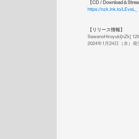
【
CD / Download＆Strea
https://nzk.lnk.to/LEveL_
【リリース情報】
SawanoHiroyuki[nZk] 12
2024
年
1
月
24
日（水）発