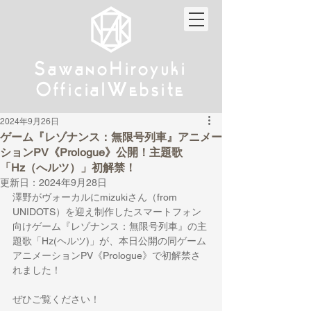
w
w
Sa
anoHiroyuki
Sa
anoHiroyuki
W
W
Official
ebsite
Official
ebsite
2024年9月26日
ゲーム『レゾナンス：無限号列車』アニメー
ションPV《Prologue》公開！主題歌
「Hz（へルツ）」初解禁！
更新日：
2024年9月28日
澤野がヴォーカルにmizukiさん（from 
UNIDOTS）を迎え制作したスマートフォン
向けゲーム『レゾナンス：無限号列車』
の主
題歌
「Hz(ヘルツ)」が
、
本日公開の同
ゲーム
アニメーションPV《Prologue》で初解禁さ
れました！
ぜひご覧ください！