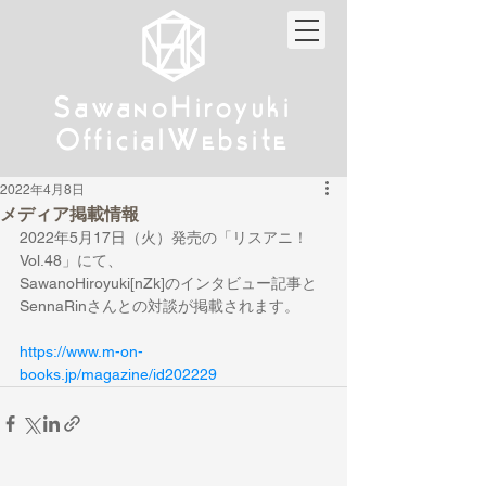
w
w
Sa
anoHiroyuki
Sa
anoHiroyuki
W
W
Official
ebsite
Official
ebsite
2022年4月8日
メディア掲載情報
2022年5月17日（火）発売の「リスアニ！
Vol.48」にて、
SawanoHiroyuki[nZk]のインタビュー記事と
SennaRinさんとの対談が掲載されます。
https://www.m-on-
books.jp/magazine/id202229