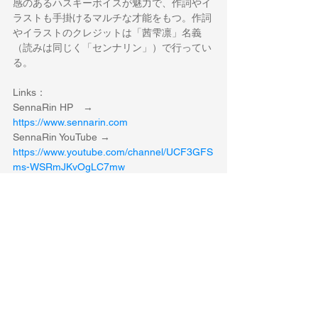
感のあるハスキーボイスが魅力で、作詞やイ
ラストも手掛けるマルチな才能をもつ。作詞
やイラストのクレジットは「茜雫凛」名義
（読みは同じく「センナリン」）で行ってい
る。
Links：
SennaRin HP　→　
https://www.sennarin.com
SennaRin YouTube → 
https://www.youtube.com/channel/UCF3GFS
ms-WSRmJKvOgLC7mw
SennaRin Twitter → 
https://twitter.com/senna_rin
SennaRin Instagram → 
https://www.instagram.com/senna__rin/
すべて表示
最新記事