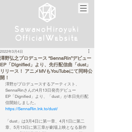
w
w
Sa
anoHiroyuki
Sa
anoHiroyuki
W
W
Official
ebsite
Official
ebsite
2022年3月4日
澤野弘之プロデュース “SennaRin”デビュー
EP「Dignified」より、先行配信曲「dust」
リリース！ アニメMVもYouTubeにて同時公
開！
澤野がプロデュースするアーティスト、
SennaRinさんの4月13日発売デビュー 
EP「Dignified」より、「dust」が本日先行配
信開始しました。
https://SennaRin.lnk.to/dust/
「dust」は3月4日に第一章、4月1日に第二
章、5月13日に第三章が劇場上映となる新作