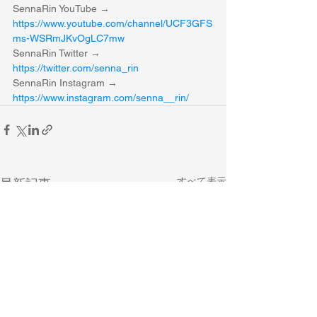
SennaRin YouTube → 
https://www.youtube.com/channel/UCF3GFS
ms-WSRmJKvOgLC7mw
SennaRin Twitter → 
https://twitter.com/senna_rin
SennaRin Instagram → 
https://www.instagram.com/senna__rin/
すべて表示
最新記事