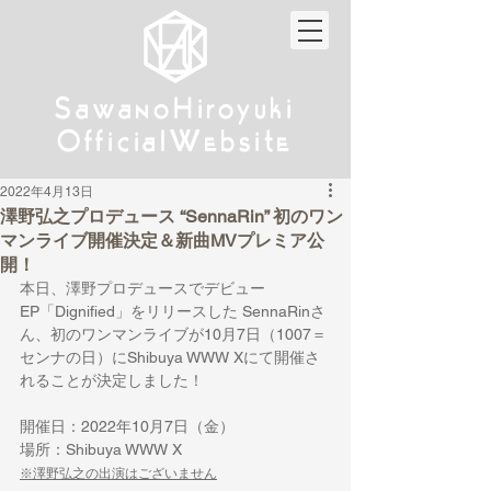
w
w
Sa
anoHiroyuki
Sa
anoHiroyuki
W
W
Official
ebsite
Official
ebsite
2022年4月13日
澤野弘之プロデュース “SennaRin” 初のワン
マンライブ開催決定＆新曲MVプレミア公
開！
本日、澤野プロデュースでデビュー
EP「Dignified」をリリースした SennaRinさ
ん、初のワンマンライブが10月7日（1007＝
センナの日）にShibuya WWW Xにて開催さ
れることが決定しました！
開催日：2022年10月7日（金）
場所：Shibuya WWW X
※澤野弘之の出演はございません