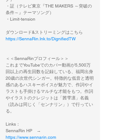
・証（テレビ東京『THE MAKERS ～突破の
条件～』テーマソング）
・Limit-tension
ダウンロード&ストリーミングはこちら
https://SennaRin.lnk.to/DignifiedTW
＜＜SennaRinプロフィール＞＞
これまでYouTubeでのカバー動画が5,500万
回以上の再生回数を記録している、福岡出身 
20歳の次世代シンガー。特徴的な低音と透明
感のあるハスキーボイスが魅力で、作詞やイ
ラストも手掛けるマルチな才能をもつ。作詞
やイラストのクレジットは「茜雫凛」名義
（読みは同じく「センナリン」）で行ってい
る。
Links：
SennaRin HP　→　
https://www.sennarin.com