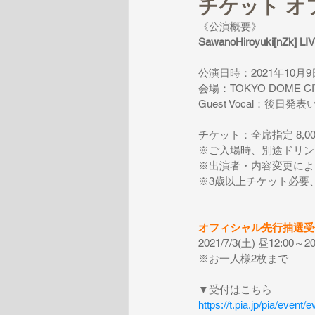
チケット オ
《公演概要》
SawanoHiroyuki[nZk] LI
公演日時：2021年10月9日（
会場：TOKYO DOME 
Guest Vocal：後日
チケット：全席指定 8,0
※ご入場時、別途ドリン
※出演者・内容変更によ
※3歳以上チケット必要
オフィシャル先行抽選受
2021/7/3(土) 昼12:00～20
※お一人様2枚まで
▼受付はこちら
https://t.pia.jp/pia/eve