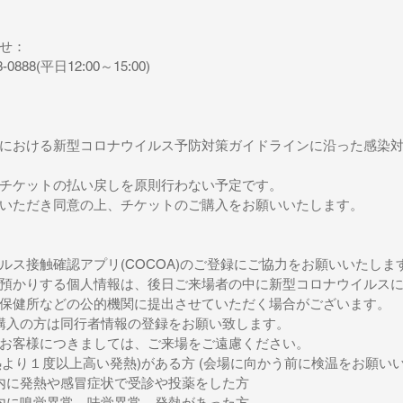
せ：
3-0888(平日12:00～15:00)
における新型コロナウイルス予防対策ガイドラインに沿った感染
チケットの払い戻しを原則行わない予定です。
いただき同意の上、チケットのご購入をお願いいたします。
ルス接触確認アプリ(COCOA)のご登録にご協力をお願いいたしま
預かりする個人情報は、後日ご来場者の中に新型コロナウイルス
保健所などの公的機関に提出させていただく場合がございます。
購入の方は同行者情報の登録をお願い致します。
お客様につきましては、ご来場をご遠慮ください。
平熱より１度以上高い発熱)がある方 (会場に向かう前に検温をお願い
内に発熱や感冒症状で受診や投薬をした方
内に嗅覚異常、味覚異常、発熱があった方