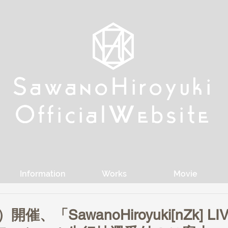
w
w
Sa
Sa
anoHiroyuki
anoHiroyuki
W
W
Official
Official
ebsite
ebsite
Information
Works
Movie
催、「SawanoHiroyuki[nZk] LIV