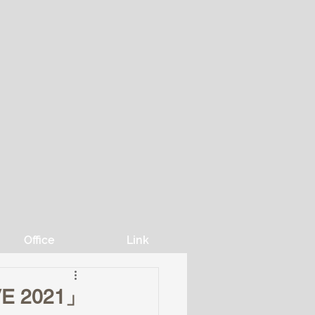
Office
Link
E 2021」