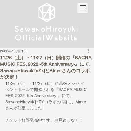
w
w
Sa
anoHiroyuki
Sa
anoHiroyuki
W
W
Official
ebsite
Official
ebsite
2022年10月21日
11/26（土）・11/27（日）開催の『SACRA
MUSIC FES. 2022 -5th Anniversary-』にて、
SawanoHiroyuki[nZk]とAimerさんのコラボ
が決定！
11/26（土）・11/27（日）に幕張メッセ イ
ベントホールで開催される『SACRA MUSIC 
FES. 2022 -5th Anniversary-』にて、
SawanoHiroyuki[nZk]コラボの1組に、Aimer
さんが決定しました！
チケット好評発売中です。お見逃しなく！