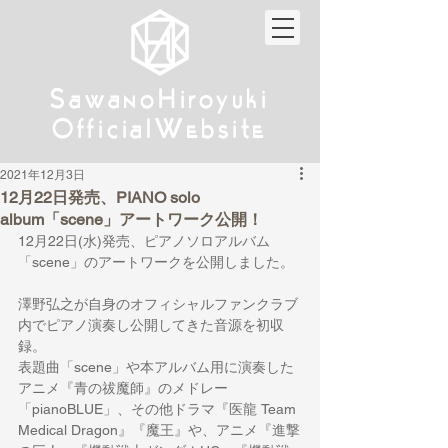
w
w
Sa
anoHiroyuki
Sa
anoHiroyuki
W
W
Official
ebsite
Official
ebsite
2021年12月3日
12月22日発売、PIANO solo
album「scene」アートワーク公開！
12月22日(水)発売、ピアノソロアルバム
「scene」のアートワークを公開しました。
澤野弘之が自身のオフィシャルファンクラブ
内でピアノ演奏し公開してきた音源を初収
録。
表題曲「scene」や本アルバム用に演奏した
アニメ『青の祓魔師』のメドレー
「pianoBLUE」、その他ドラマ『医龍 Team 
Medical Dragon』『魔王』や、アニメ『進撃