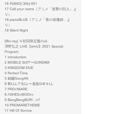
16 PIANO[-30k]-001
17 Call your name（アニメ「進撃の巨人」よ
り）
18 pianoBLUE（アニメ「青の祓魔師」よ
り）
19 Silent Night
[Blu-ray] ※初回限定盤のみ
澤野弘之 LIVE【emU】2021 Special 
Program
1 introduction
2 MOBILE SUIT〜GUNDAM
3 KINGDOM-DUE
4 Perfect Time
5 銅鑼Gong4N
6 斬LLLア生LL〜鬼龍G@キLL
7 PRO//MARE
8 ΛSHES<MODv>
9 BangBangBUR!...n?
10 PROMARETHEME
11 Hill Of Sorrow