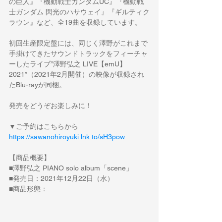
の巨人』『機動戦士ガンダムUC』『機動戦
士ガンダム 閃光のハサウェイ』『ギルティク
ラウン』など、全19曲を収録しています。
初回生産限定盤には、同じく澤野がこれまで
手掛けてきたサウンドトラックをフィーチャ
ーしたライブ”澤野弘之 LIVE【emU】
2021”（2021年2月開催）の映像が収録され
たBlu-rayが同梱。
発売をどうぞお楽しみに！
▼ご予約はこちらから
https://sawanohiroyuki.lnk.to/sH3pow
【商品概要】
■澤野弘之 PIANO solo album「scene」
■発売日：2021年12月22日（水）
■商品形態：