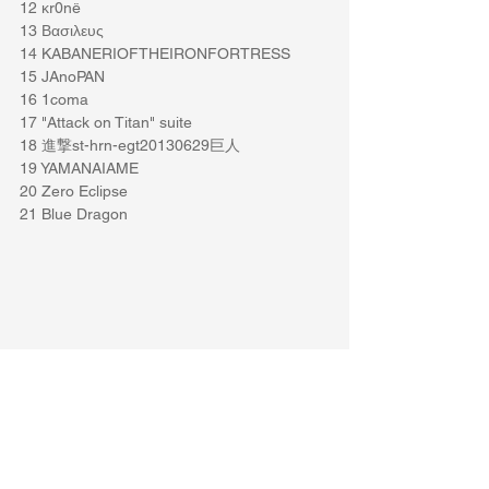
12 κr0nё
13 Βασιλευς
14 KABANERIOFTHEIRONFORTRESS
15 JAnoPAN
16 1coma
17 "Attack on Titan" suite
18 進撃st-hrn-egt20130629巨人
19 YAMANAIAME
20 Zero Eclipse
21 Blue Dragon