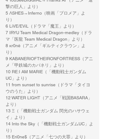
4 YouSeeBIGGIRL→Thanks AT（アニメ「進
撃の巨人」より）
5 ΛSHES→Inferno（映画「プロメア」よ
り）
6 LiVE/EViL（ドラマ「魔王」より）
7 IRYU Team Medical Dragon-medley（ドラ
マ「医龍 Team Medical Dragon」より）
8 κr0nё（アニメ「ギルティクラウン」よ
り）
9 KABANERIOFTHEIRONFORTRESS（アニ
メ「甲鉄城のカバネリ」より）
10 RE:I AM MARIE（「機動戦士ガンダム
UC」より）
11 from sunset to sunrise（ドラマ「タイヨ
ウのうた」より）
12 WATER LIGHT（アニメ「戦国BASARA」
より）
13 Ξ（「機動戦士ガンダム 閃光のハサウェ
イ」より）
14 Into the Sky（「機動戦士ガンダムUC」よ
り）
15 Eri0ne$（アニメ「七つの大罪」より）