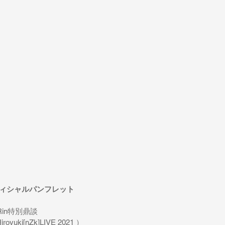
3" オフィシャルパンフレット
Rin特別鼎談
uki[nZk]LIVE 2021 ）