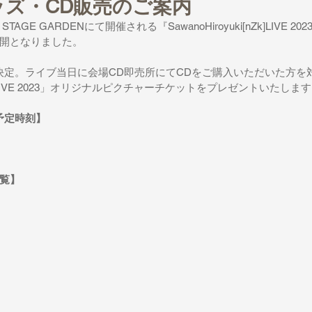
ズ・CD販売のご案内
 STAGE GARDENにて開催される『SawanoHiroyuki[nZk]LIVE
開となりました。
決定。ライブ当日に会場CD即売所にてCDをご購入いただいた方を
i[nZk]LIVE 2023」オリジナルピクチャーチケットをプレゼントいたしま
予定時刻】
覧】