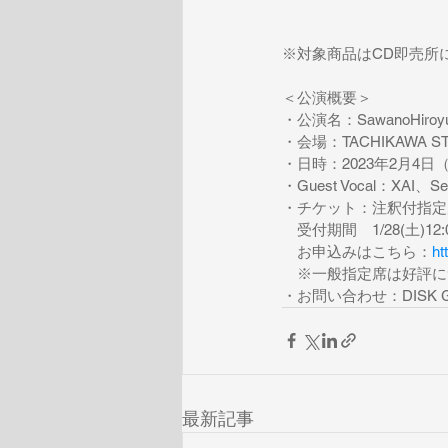
※対象商品はCD即売所
＜公演概要＞
・公演名：SawanoHiroyuki
・会場：TACHIKAWA STAGE
・日時：2023年2月4日（土）O
・Guest Vocal：XAI、
・チケット：注釈付指定席　
　受付期間　1/28(土)12:00
　お申込みはこちら：
ht
　※一般指定席は好評に
・お問い合わせ：DISK GARA
最新記事