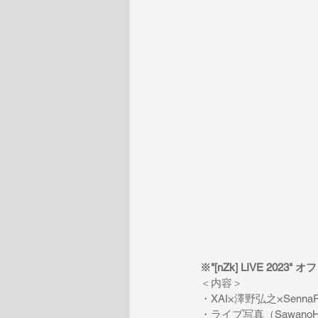
※"[nZk] LIVE 202
＜内容＞
・XAI×澤野弘之×Senna
・ライブ写真（SawanoHiroy