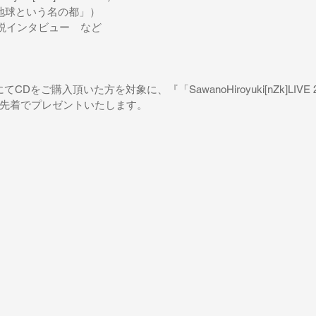
地球という名の都」）
説インタビュー　など
Dをご購入頂いた方を対象に、『「SawanoHiroyuki[nZk]LIVE
先着でプレゼントいたします。