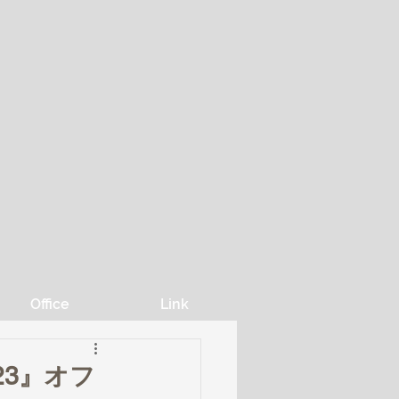
Office
Link
2023』オフ