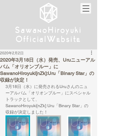
w
w
Sa
anoHiroyuki
Sa
anoHiroyuki
W
W
Official
ebsite
Official
ebsite
2020年2月2日
2020年3月18日（水）発売、Uruニューアル
バム「オリオンブルー」に
SawanoHiroyuki[nZk]:Uru「Binary Star」の
収録が決定！
3月18日（水）に発売されるUruさんのニュ
ーアルバム「オリオンブルー」にスペシャル
トラックとして、
SawanoHiroyuki[nZk]:Uru「Binary Star」の
収録が決定しました！