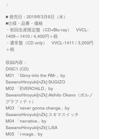
」
■ 発売日：2019年3月6日（水）
■仕様・品番・価格
・初回生産限定盤（CD+Blu-ray）　VVCL-
1409～1410 / 4,400円＋税
・通常盤（CD only）　VVCL-1411 / 3,200円
＋税
収録内容：
DISC1 (CD) 
M01 「Glory-into the RM-」by 
SawanoHiroyuki[nZk]:SUGIZO
M02 「EVERCHiLD」by 
SawanoHiroyuki[nZk]:Akihito Okano（ポルノ
グラフィティ）
M03 「never gonna change」by 
SawanoHiroyuki[nZk]:スキマスイッチ
M04 「narrative」by 
SawanoHiroyuki[nZk]:LiSA
M05 「i-mage」by 