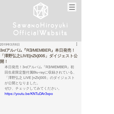
w
w
Sa
anoHiroyuki
Sa
anoHiroyuki
W
W
Official
ebsite
Official
ebsite
2019年3月6日
3rdアルバム『R∃/MEMBER』本日発売！
「澤野弘之LIVE[nZk]005」ダイジェスト公
開！
本日発売！3rdアルバム『R∃/MEMBER』初
回生産限定盤付属Blu-rayに収録されている、
「澤野弘之 LIVE [nZk]005」のダイジェスト
が公開となりました。
ぜひ、チェックしてみてください。
https://youtu.be/KNTuDAr3xpo