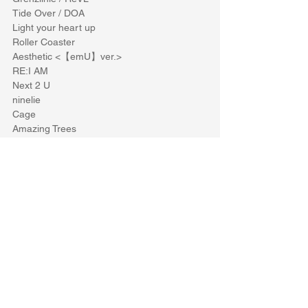
Tide Over / DOA
Light your heart up
Roller Coaster
Aesthetic <【emU】ver.>
RE:I AM
Next 2 U
ninelie
Cage
Amazing Trees
A/Z
aLIEz
Next of Kin
mio MARE ＜2v-alk_v＞
sh0ut ※数字0に斜線
Barricades
pf-[nZk]005
http://www.sh-nzk.net