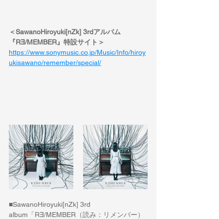
＜SawanoHiroyuki[nZk] 3rdアルバム
『R∃/MEMBER』特設サイト＞
https://www.sonymusic.co.jp/Music/Info/hiroy
ukisawano/remember/special/
■SawanoHiroyuki[nZk] 3rd 
album「R∃/MEMBER（読み：リメンバー） 