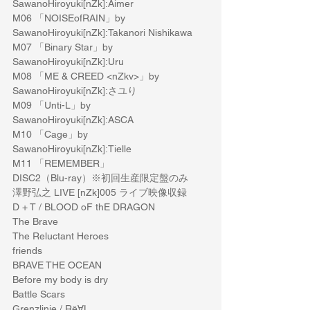
SawanoHiroyuki[nZk]:Aimer
M06 「NOISEofRAIN」by 
SawanoHiroyuki[nZk]:Takanori Nishikawa
M07 「Binary Star」by 
SawanoHiroyuki[nZk]:Uru
M08 「ME & CREED <nZkv>」by 
SawanoHiroyuki[nZk]:さユり
M09 「Unti-L」by 
SawanoHiroyuki[nZk]:ASCA
M10 「Cage」by 
SawanoHiroyuki[nZk]:Tielle
M11 「REMEMBER」
DISC2（Blu-ray）※初回生産限定盤のみ
澤野弘之 LIVE [nZk]005 ライブ映像収録
D + T / BLOOD oF thE DRAGON
The Brave
The Reluctant Heroes
friends
BRAVE THE OCEAN
Before my body is dry
Battle Scars
Grenzlinie / Rё∀L 