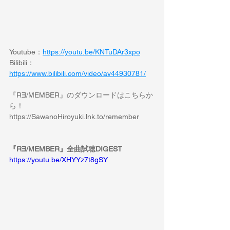
Youtube：
https://youtu.be/KNTuDAr3xpo
Bilibili： 
https://www.bilibili.com/video/av44930781/
『R∃/MEMBER』のダウンロードはこちらか
ら！
https://SawanoHiroyuki.lnk.to/remember
『R∃/MEMBER』全曲試聴DIGEST
https://youtu.be/XHYYz7t8gSY