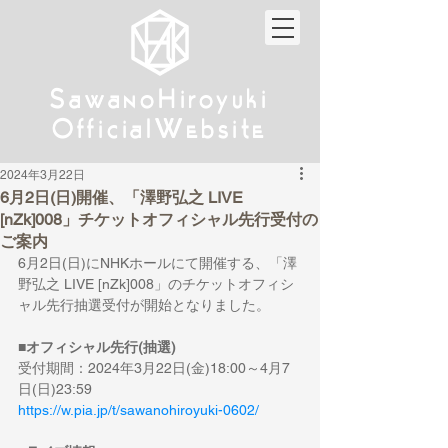
w
w
Sa
anoHiroyuki
Sa
anoHiroyuki
W
W
Official
ebsite
Official
ebsite
2024年3月22日
6月2日(日)開催、「澤野弘之 LIVE
[nZk]008」チケットオフィシャル先行受付の
ご案内
6月2日(日)にNHKホールにて開催する、「澤
野弘之 LIVE [nZk]008」のチケットオフィシ
ャル先行抽選受付が開始となりました。
■オフィシャル先行(抽選)
受付期間：2024年3月22日(金)18:00～4月7
日(日)23:59
https://w.pia.jp/t/sawanohiroyuki-0602/