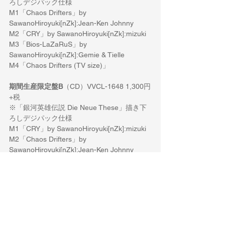
ろしデジパック仕様
M1「Chaos Drifters」by 
SawanoHiroyuki[nZk]:Jean-Ken Johnny
M2「CRY」by SawanoHiroyuki[nZk]:mizuki
M3「Bios-LaZaRuS」by 
SawanoHiroyuki[nZk]:Gemie & Tielle
M4「Chaos Drifters (TV size)」
期間生産限定盤B
（CD）VVCL-1648 1,300円
+税
※「銀河英雄伝説 Die Neue These」描き下
ろしデジパック仕様
M1「CRY」by SawanoHiroyuki[nZk]:mizuki
M2「Chaos Drifters」by 
SawanoHiroyuki[nZk]:Jean-Ken Johnny
M3「Bios-LaZaRuS」by 
SawanoHiroyuki[nZk]:Gemie & Tielle
M4「CRY (TV size)」