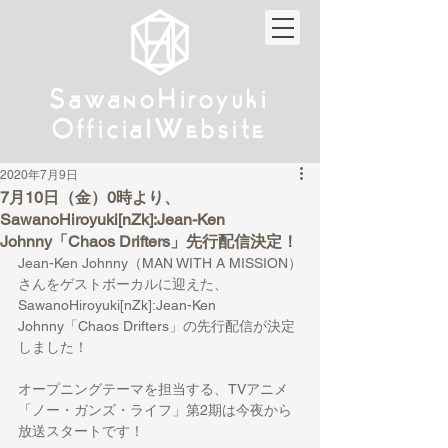
w
w
Sa
anoHiroyuki
Sa
anoHiroyuki
W
W
Official
ebsite
Official
ebsite
2020年7月9日
7月10日（金）0時より、
SawanoHiroyuki[nZk]:Jean-Ken
Johnny「Chaos Drifters」先行配信決定！
Jean-Ken Johnny（MAN WITH A MISSION）
さんをゲストボーカルに迎えた、
SawanoHiroyuki[nZk]:Jean-Ken 
Johnny「Chaos Drifters」の先行配信が決定
しました！
オープニングテーマを担当する、TVアニメ
「ノー・ガンズ・ライフ」第2期は今夜から
放送スタートです！