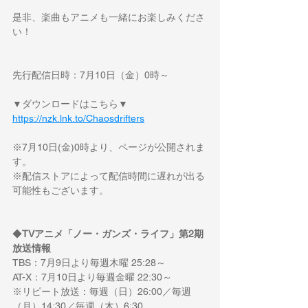
是非、楽曲もアニメも一緒にお楽しみくださ
い！
先行配信日時：7月10日（金）0時～
▼ダウンロードはこちら▼
https://nzk.lnk.to/Chaosdrifters
※7月10日(金)0時より、ページが公開されま
す。
※配信ストアによって配信時間に遅れが出る
可能性もございます。
◆
TVアニメ「ノー・ガンズ・ライフ」第2期
放送情報
TBS：7月9日より毎週木曜 25:28～
AT-X：7月10日より毎週金曜 22:30～
※リピート放送：毎週（日）26:00／毎週
（月）14:30／毎週（木）6:30