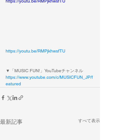
https://youtu.be/RMPjkhwsfTU
https://youtu.be/RMPjkhwsfTU
▼「MUSIC FUN!」YouTubeチャンネル
https://www.youtube.com/c/MUSICFUN_JP/f
eatured
すべて表示
最新記事