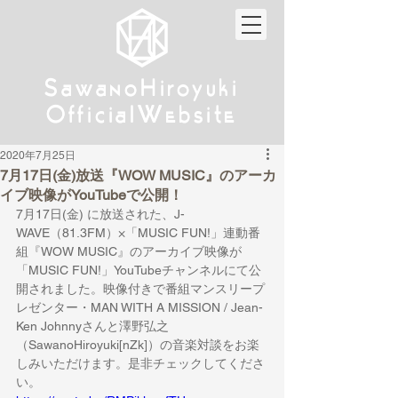
w
w
Sa
anoHiroyuki
Sa
anoHiroyuki
W
W
Official
ebsite
Official
ebsite
2020年7月25日
7月17日(金)放送『WOW MUSIC』のアーカ
イブ映像がYouTubeで公開！
7月17日(金) に放送された、J-
WAVE（81.3FM）×「MUSIC FUN!」連動番
組『WOW MUSIC』のアーカイブ映像が
「MUSIC FUN!」YouTubeチャンネルにて公
開されました。映像付きで番組マンスリープ
レゼンター・MAN WITH A MISSION / Jean-
Ken Johnnyさんと澤野弘之
（SawanoHiroyuki[nZk]）の音楽対談をお楽
しみいただけます。是非チェックしてくださ
い。