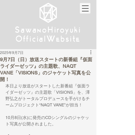
w
w
Sa
anoHiroyuki
Sa
anoHiroyuki
W
W
Official
ebsite
Official
ebsite
2025年9月7日
9月7日（日）放送スタートの新番組『仮面
ライダーゼッツ』の主題歌、NAQT
VANE「VISIONS」のジャケット写真を公
開！
本日より放送がスタートした新番組『仮面ラ
イダーゼッツ』の主題歌「VISIONS」を、
澤
野弘之がトータルプロデュースを手がけるチ
ームプロジェクト
“NAQT VANE”が担当！
10月8日(水)に発売のCDシングルのジャケッ
ト写真が公開されました。