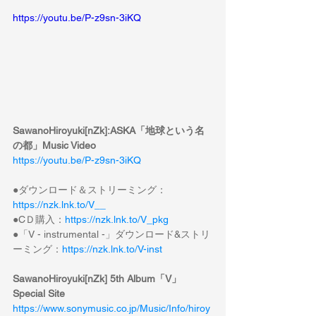
https://youtu.be/P-z9sn-3iKQ
SawanoHiroyuki[nZk]:ASKA「地球という名
の都」Music Video
https://youtu.be/P-z9sn-3iKQ
●ダウンロード＆ストリーミング：
https://nzk.lnk.to/V__
●CＤ購入：
https://nzk.lnk.to/V_pkg
●「V - instrumental -」ダウンロード&ストリ
ーミング：
https://nzk.lnk.to/V-inst
SawanoHiroyuki[nZk] 5th Album「V」
Special Site
https://www.sonymusic.co.jp/Music/Info/hiroy