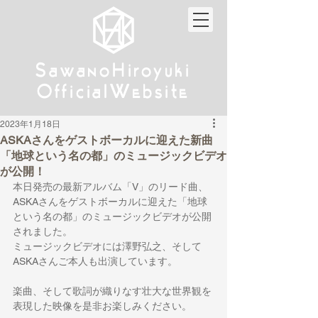
w
w
Sa
anoHiroyuki
Sa
anoHiroyuki
W
W
Official
ebsite
Official
ebsite
2023年1月18日
ASKAさんをゲストボーカルに迎えた新曲
「地球という名の都」のミュージックビデオ
が公開！
本日発売の最新アルバム「V」のリード曲、
ASKAさんをゲストボーカルに迎えた「地球
という名の都」のミュージックビデオが公開
されました。
ミュージックビデオには澤野弘之、そして
ASKAさんご本人も出演しています。
楽曲、そして歌詞が織りなす壮大な世界観を
表現した映像を是非お楽しみください。