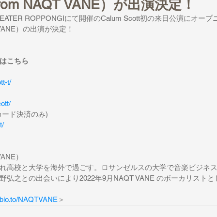
（from NAQT VANE）が出演決定！
HEATER ROPPONGIにて開催のCalum Scott初の来日公演にオ
QT VANE）の出演が決定！
はこちら
t-t/
ott/
カード決済のみ)
t/
 VANE）
れ高校と大学を海外で過ごす。ロサンゼルスの大学で音楽ビジネ
弘之との出会いにより2022年9月NAQT VANE のボーカリスト
//bio.to/NAQTVANE
＞