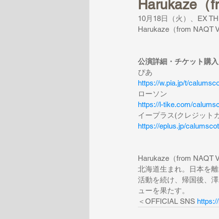
Harukaze
10月18日（火）、EX T
Harukaze（from NA
公演詳細・チケット購入
ぴあ
https://w.pia.jp/t/calumscot
ローソン
https://l-tike.com/calumsc
イープラス(クレジット
https://eplus.jp/calumscot
Harukaze（from NAQT
北海道生まれ。日本を離
活動を続け、帰国後、澤野
ューを果たす。
＜OFFICIAL SNS 
https: