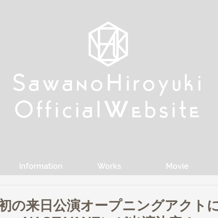
w
w
Sa
Sa
anoHiroyuki
anoHiroyuki
W
W
Official
Official
ebsite
ebsite
Information
Works
Movie
cott 初の来日公演オープニングアクト