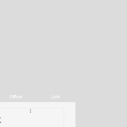
Office
Link
に