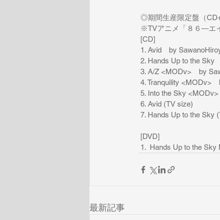
 ◎期間生産限定盤（CD+D
 ※TVアニメ「８６―
 [CD]
 1. Avid　by SawanoHiroy
 2. Hands Up to the Sk
 3. A/Z <MODv>　by Saw
 4. Tranquility <MODv>
 5. Into the Sky <MODv>
 6. Avid (TV size)
 7. Hands Up to the Sky 
 [DVD]
 1.  Hands Up to th
最新記事