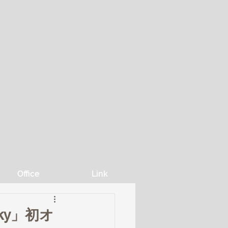
Office
Link
 Sky」初オ