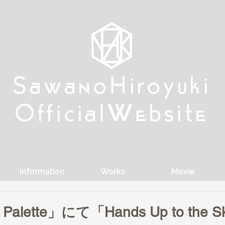
w
w
Sa
Sa
anoHiroyuki
anoHiroyuki
W
W
Official
Official
ebsite
ebsite
Information
Works
Movie
 Palette」にて「Hands Up to the