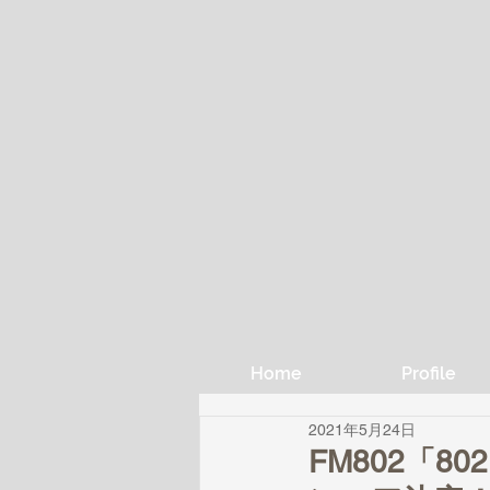
Home
Profile
2021年5月24日
FM802「802