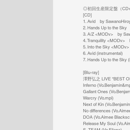
 ◎初回生産限定盤（CD+Bl
 [CD]
 1. Avid　by SawanoHiroy
 2. Hands Up to the Sk
 3. A/Z <MODv>　by Saw
 4. Tranquility <MODv>
 5. Into the Sky <MODv>
 6. Avid (instrumental)
 7. Hands Up to the Sky (
 [Blu-ray]
 澤野弘之 LIVE “BEST 
 Inferno (Vo.Benjamin&mp
 Gallant Ones (Vo.Benja
 Warcry (Vo.mpi)
 Next of Kin (Vo.Benjamin
 No differences (Vo.Aime
 DOA (Vo.Aimee Blacksc
 Release My Soul (Vo.Ai
 S_TEAM (Vo.Eliana)