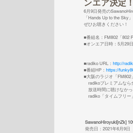
ンエア決定
6月9日発売のSawanoHiroy
「Hands Up to th
ぜひお聴きください！
■番組名：FM802「802 Pa
■オンエア日時：5月29日(土)
■radiko URL：
http://ra
■番組HP：
https://funk
■大阪のラジオ「FM80
　radikoプレミアム
　放送時間に聴けなかっ
　radiko「タイムフ
SawanoHiroyuki[nZk] 
 発売日：2021年6月9