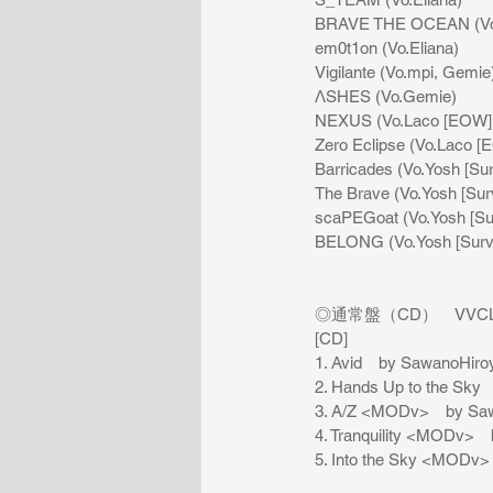
 BRAVE THE OCEAN (Vo.
 em0t1on (Vo.Eliana)
 Vigilante (Vo.mpi, Gemie
 ΛSHES (Vo.Gemie)
 NEXUS (Vo.Laco [EOW]
 Zero Eclipse (Vo.Laco 
 Barricades (Vo.Yosh [Su
 The Brave (Vo.Yosh [Sur
 scaPEGoat (Vo.Yosh [Su
 BELONG (Vo.Yosh [Survi
 ◎通常盤（CD）　VVCL
 [CD]
 1. Avid　by SawanoHiroy
 2. Hands Up to the Sk
 3. A/Z <MODv>　by Saw
 4. Tranquility <MODv>
 5. Into the Sky <MODv>