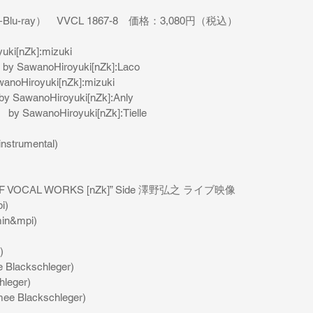
u-ray）　VVCL 1867-8　価格：3,080円（税込）
uki[nZk]:mizuki
y　by SawanoHiroyuki[nZk]:Laco
anoHiroyuki[nZk]:mizuki
　by SawanoHiroyuki[nZk]:Anly
　by SawanoHiroyuki[nZk]:Tielle
instrumental)
OF VOCAL WORKS [nZk]” Side 澤野弘之 ライブ映像
i)
min&mpi)
)
e Blackschleger)
hleger)
mee Blackschleger)