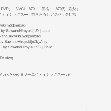
VD）　VVCL 1870-1　価格：1,870円（税込）　
エイティシックス―」描きおろしデジパック仕様
uki[nZk]:mizuki
y　by SawanoHiroyuki[nZk]:Laco
anoHiroyuki[nZk]:mizuki
　by SawanoHiroyuki[nZk]:Anly
　by SawanoHiroyuki[nZk]:Tielle
(TV size)
e Sky Music Video ８６―エイティシックス― ver.