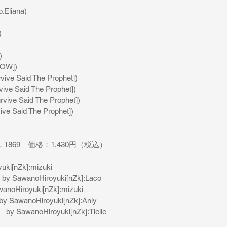
Eliana)
)
)
[EOW])
rvive Said The Prophet])
vive Said The Prophet])
rvive Said The Prophet])
ve Said The Prophet])
 1869　価格：1,430円（税込）
uki[nZk]:mizuki
y　by SawanoHiroyuki[nZk]:Laco
anoHiroyuki[nZk]:mizuki
　by SawanoHiroyuki[nZk]:Anly
　by SawanoHiroyuki[nZk]:Tielle