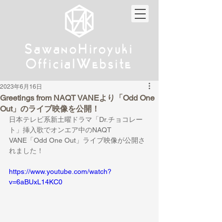
w
w
Sa
anoHiroyuki
Sa
anoHiroyuki
W
W
Official
ebsite
Official
ebsite
2023年6月16日
Greetings from NAQT VANEより「Odd One
Out」のライブ映像を公開！
日本テレビ系新土曜ドラマ「Dr.チョコレー
ト」挿入歌でオンエア中のNAQT 
VANE「Odd One Out」ライブ映像が公開さ
れました！
https://www.youtube.com/watch?
v=6aBUxL14KC0