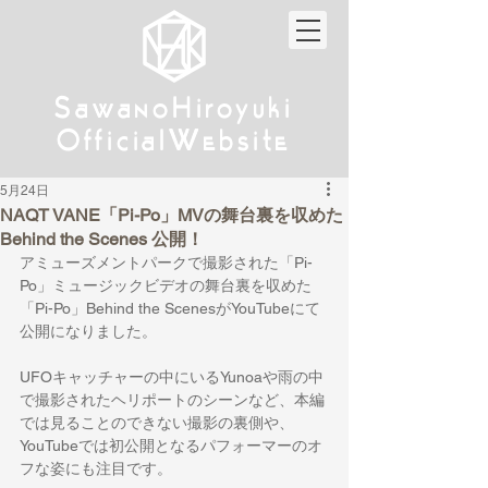
w
w
Sa
anoHiroyuki
Sa
anoHiroyuki
W
W
Official
ebsite
Official
ebsite
5月24日
NAQT VANE「Pi-Po」MVの舞台裏を収めた
Behind the Scenes 公開！
アミューズメントパークで撮影された「Pi-
Po」ミュージックビデオの舞台裏を収めた
「Pi-Po」Behind the ScenesがYouTubeにて
公開になりました。
UFOキャッチャーの中にいるYunoaや雨の中
で撮影されたヘリポートのシーンなど、本編
では見ることのできない撮影の裏側や、
YouTubeでは初公開となるパフォーマーのオ
フな姿にも注目です。