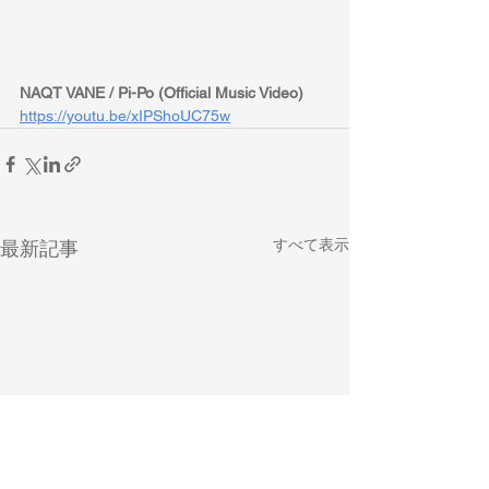
NAQT VANE / Pi-Po (Official Music Video)
https://youtu.be/xIPShoUC75w
すべて表示
最新記事