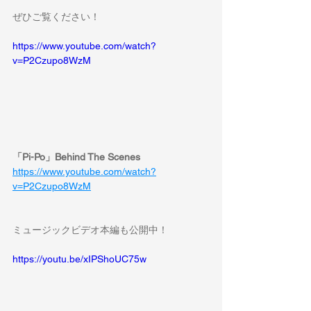
ぜひご覧ください！
https://www.youtube.com/watch?
v=P2Czupo8WzM
「Pi-Po」Behind The Scenes
https://www.youtube.com/watch?
v=P2Czupo8WzM
ミュージックビデオ本編も公開中！
https://youtu.be/xIPShoUC75w