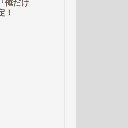
メ『俺だけ
定！