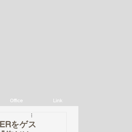
Office
Link
ETHERをゲス