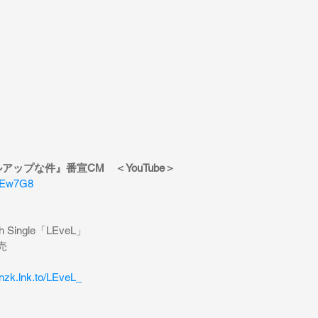
アップな件』番宣CM　＜YouTube＞
OPEw7G8
2th Single「LEveL」
売
/nzk.lnk.to/LEveL_