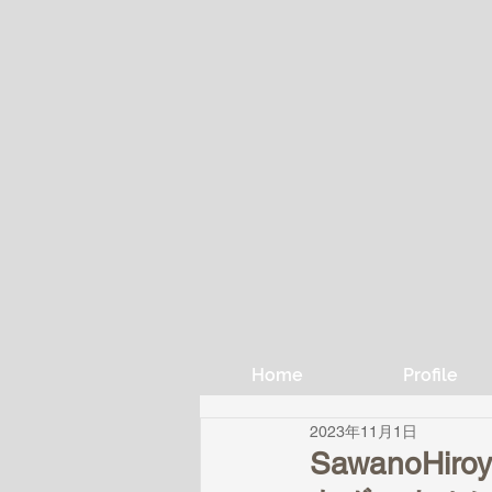
Home
Profile
2023年11月1日
SawanoHir