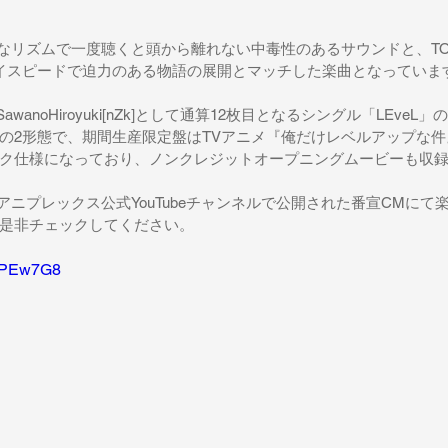
的なリズムで一度聴くと頭から離れない中毒性のあるサウンドと、TOM
がハイスピードで迫力のある物語の展開とマッチした楽曲となっていま
SawanoHiroyuki[nZk]として通算12枚目となるシングル「LEve
の2形態で、期間生産限定盤はTVアニメ『俺だけレベルアップな
ク仕様になっており、ノンクレジットオープニングムービーも収
日アニプレックス公式YouTubeチャンネルで公開された番宣CMに
是非チェックしてください。
COPEw7G8