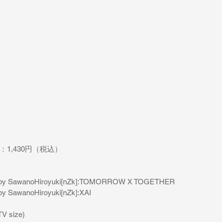
格：1,430円（税込）
          by SawanoHiroyuki[nZk]:TOMORROW X TOGETHER
by SawanoHiroyuki[nZk]:XAI
TV size)