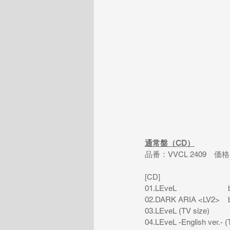
通常盤（CD）
品番：VVCL 2409　価
[CD]
01.LEveL               
02.DARK ARIA <LV2>    
03.LEveL (TV size)
04.LEveL -English ver.- (