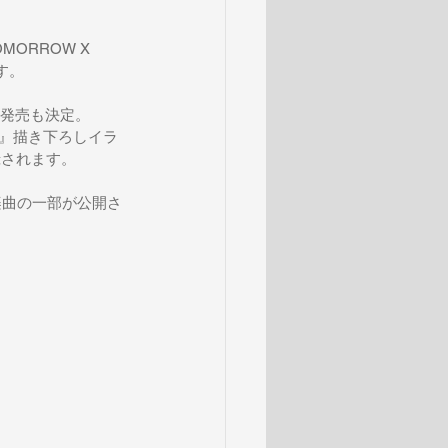
ORROW X 
す。
L」の発売も決定。
件』描き下ろしイラ
録されます。
て楽曲の一部が公開さ