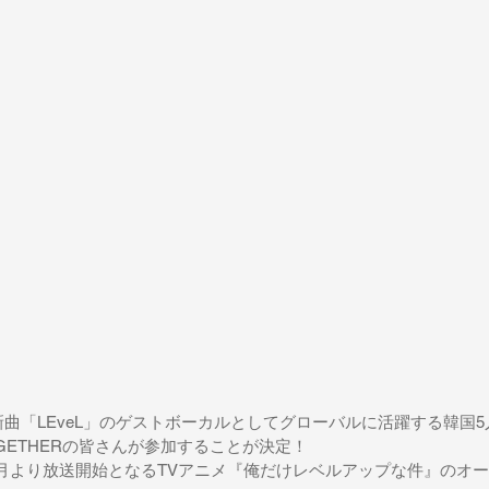
i[nZk]の新曲「LEveL」のゲストボーカルとしてグローバルに活躍する韓
TOGETHERの皆さんが参加することが決定！
年1月より放送開始となるTVアニメ『俺だけレベルアップな件』のオ