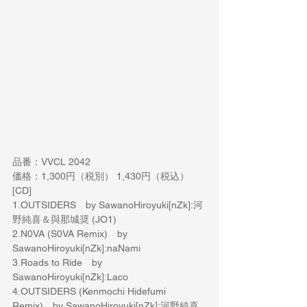
品番：VVCL 2042
価格：1,300円（税別） 1,430円（税込）
[CD]
1.OUTSIDERS　by SawanoHiroyuki[nZk]:河
野純喜＆與那城奨 (JO1)
2.N0VA (S0VA Remix)　by 
SawanoHiroyuki[nZk]:naNami
3.Roads to Ride　by 
SawanoHiroyuki[nZk]:Laco
4.OUTSIDERS (Kenmochi Hidefumi 
Remix)　by SawanoHiroyuki[nZk]:河野純喜