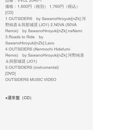
品番：VVCL 2040-1
価格：1,600円（税別） 1,760円（税込）
[CD]
1.OUTSIDERS　by SawanoHiroyuki[nZk]:河
野純喜＆與那城奨 (JO1) 2.N0VA (S0VA 
Remix)　by SawanoHiroyuki[nZk]:naNami
3.Roads to Ride　by 
SawanoHiroyuki[nZk]:Laco
4.OUTSIDERS (Kenmochi Hidefumi 
Remix)　by SawanoHiroyuki[nZk]:河野純喜
＆與那城奨 (JO1)
5.OUTSIDERS (instrumental)
[DVD]
OUTSIDERS MUSIC VIDEO
●通常盤（CD）