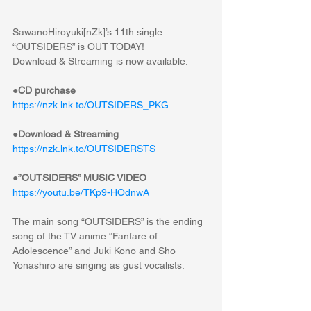
SawanoHiroyuki[nZk]’s 11th single 
“OUTSIDERS” is OUT TODAY!
Download & Streaming is now available.
●CD purchase
https://nzk.lnk.to/OUTSIDERS_PKG
●Download & Streaming
https://nzk.lnk.to/OUTSIDERSTS
●”OUTSIDERS” MUSIC VIDEO
https://youtu.be/TKp9-HOdnwA
The main song “OUTSIDERS” is the ending 
song of the TV anime “Fanfare of 
Adolescence” and Juki Kono and Sho 
Yonashiro are singing as gust vocalists.