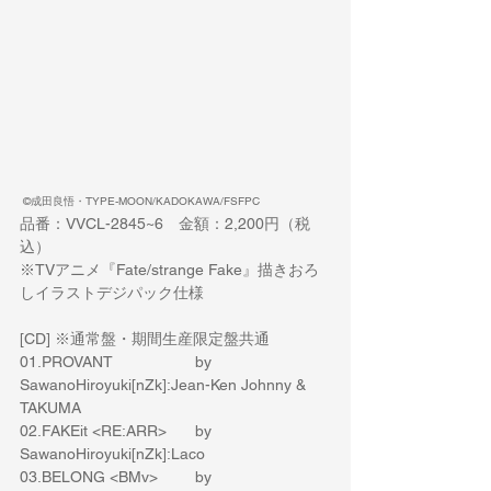
 ©成田良悟・TYPE-MOON/KADOKAWA/FSFPC
品番：VVCL-2845~6　金額：2,200円（税
込）
※TVアニメ『Fate/strange Fake』描きおろ
しイラストデジパック仕様
[CD] ※通常盤・期間生産限定盤共通
01.PROVANT
by 
SawanoHiroyuki[nZk]:Jean-Ken Johnny & 
TAKUMA
02.FAKEit <RE:ARR>
by 
SawanoHiroyuki[nZk]:Laco
03.BELONG <BMv>
by 