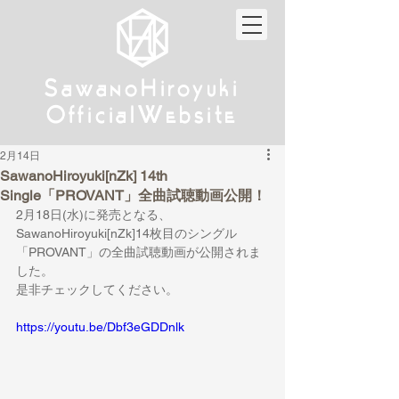
w
w
Sa
anoHiroyuki
Sa
anoHiroyuki
W
W
Official
ebsite
Official
ebsite
2月14日
SawanoHiroyuki[nZk] 14th
Single「PROVANT」全曲試聴動画公開！
2月18日(水)に発売となる、
SawanoHiroyuki[nZk]14枚目のシングル
「PROVANT」の全曲試聴動画が公開されま
した。
是非チェックしてください。
https://youtu.be/Dbf3eGDDnlk