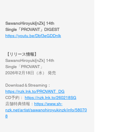
SawanoHiroyuki[nZk] 14th 
Single「PROVANT」DIGEST
https://youtu.be/Dbf3eGDDnlk
【リリース情報】
SawanoHiroyuki[nZk] 14th 
Single「PROVANT」
2026年2月18日（水） 発売
Download＆Streaming：
https://nzk.lnk.to/PROVANT_DG
CD予約： 
https://nzk.lnk.to/260218SG
店舗特典情報：
https://www.sh-
nzk.net/artist/sawanohiroyukinzk/info/58070
8