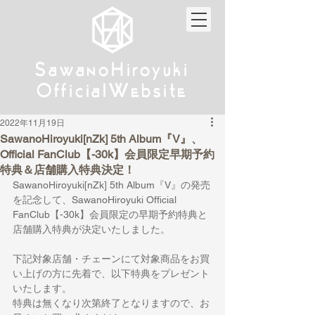
w
w
Sa
anoHiroyuki
Sa
anoHiroyuki
W
W
Official
ebsite
Official
ebsite
2022年11月19日
SawanoHiroyuki[nZk] 5th Album『V』、
Official FanClub【-30k】会員限定早期予約
特典＆店舗購入特典決定！
SawanoHiroyuki[nZk] 5th Album『V』の発売
を記念して、SawanoHiroyuki Official 
FanClub【-30k】会員限定の早期予約特典と
店舗購入特典が決定いたしました。
下記対象店舗・チェーンにて対象商品をお買
い上げの方に先着で、以下特典をプレゼント
いたします。
特典は無くなり次第終了となりますので、お