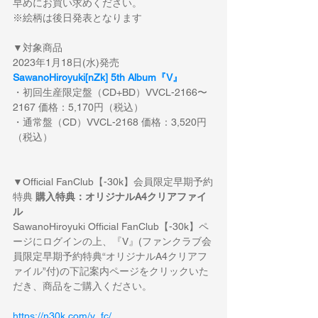
早めにお買い求めください。
※絵柄は後日発表となります
▼対象商品
2023年1月18日(水)発売
SawanoHiroyuki[nZk] 5th Album『V』
・初回生産限定盤（CD+BD）VVCL-2166〜
2167 価格：5,170円（税込）
・通常盤（CD）VVCL-2168 価格：3,520円
（税込）
▼Official FanClub【-30k】会員限定早期予約
特典 
購入特典：オリジナルA4クリアファイ
ル
SawanoHiroyuki Official FanClub【-30k】ペ
ージにログインの上、『V』(ファンクラブ会
員限定早期予約特典“オリジナルA4クリアフ
ァイル”付)の下記案内ページをクリックいた
だき、商品をご購入ください。
https://n30k.com/v_fc/