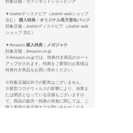
対象店舗：セブンネットショッピング
▼Joshinディスクピア（Joshin webショップ 
含む） 
購入特典：オリジナル長方形缶バッジ
対象店舗：Joshinディスクピア（Joshin web
ショップ 含む）
▼Amazon 
購入特典：メガジャケ
対象店舗：Amazon.co.jp
※Amazon.co.jpでは、特典付き商品のカート
アップがされます。特典をご要望のお客様は
特典付き商品をお買い求めください。
※対象店舗以外での配布はございません。
※新型コロナウィルスの影響により、休業ま
たは閉店となっている店舗もございますの
で、商品の販売・特典の有無に関しては、ご
購入希望の各店舗までお問い合わせくださ
い。
※一部対象外の店舗もございます。詳しくは
各店舗までお問い合わせください。
※特典は数に限りがありますので、無くなり