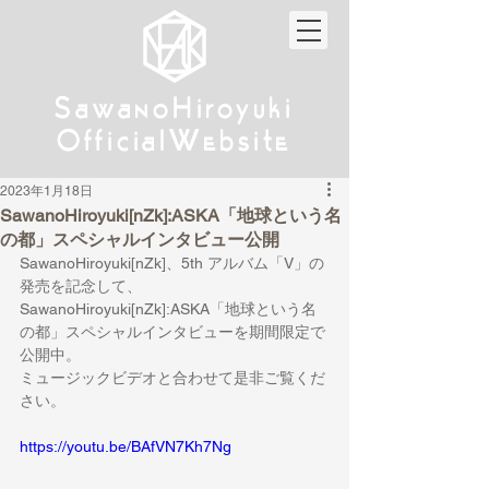
w
w
Sa
anoHiroyuki
Sa
anoHiroyuki
W
W
Official
ebsite
Official
ebsite
2023年1月18日
SawanoHiroyuki[nZk]:ASKA「地球という名
の都」スペシャルインタビュー公開
SawanoHiroyuki[nZk]、5th アルバム「V」の
発売を記念して、
SawanoHiroyuki[nZk]:ASKA「地球という名
の都」スペシャルインタビューを期間限定で
公開中。
ミュージックビデオと合わせて是非ご覧くだ
さい。
https://youtu.be/BAfVN7Kh7Ng