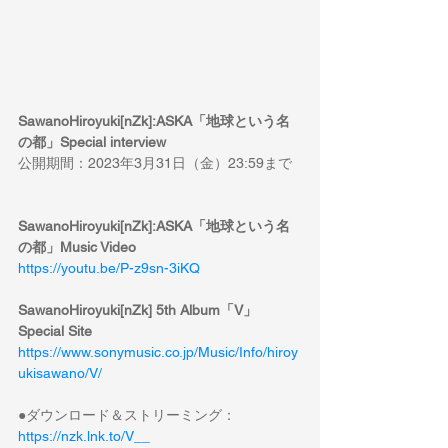
SawanoHiroyuki[nZk]:ASKA「地球という名
の都」Special interview
公開期間：2023年3月31日（金）23:59まで
SawanoHiroyuki[nZk]:ASKA「地球という名
の都」Music Video
https://youtu.be/P-z9sn-3iKQ
SawanoHiroyuki[nZk] 5th Album「V」
Special Site
https://www.sonymusic.co.jp/Music/Info/hiroy
ukisawano/V/
●ダウンロード＆ストリーミング：
https://nzk.lnk.to/V__