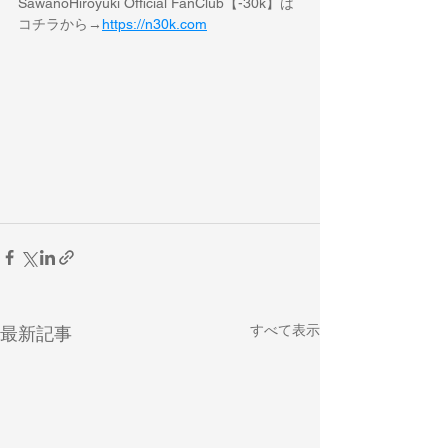
SawanoHiroyuki Official FanClub【-30k】は
コチラから→
https://n30k.com
すべて表示
最新記事