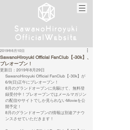
w
w
Sa
anoHiroyuki
Sa
anoHiroyuki
W
W
Official
ebsite
Official
ebsite
2019年6月10日
SawanoHiroyuki Official FanClub【-30k】、
プレオープン！
更新日：
2019年8月29日
SawanoHiroyuki Official FanClub【-30k】が
6/9(日)正午にプレオープン！
8月のグランドオープンに先駆けて、無料登
録受付中！プレオープンではメールマガジン
の配信やサイトでしか見られないMovieを公
開予定！
8月のグランドオープンの情報は別途アナウ
ンスさせていただきます！