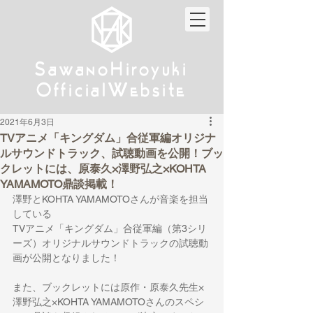
w
w
Sa
anoHiroyuki
Sa
anoHiroyuki
W
W
Official
ebsite
Official
ebsite
2021年6月3日
TVアニメ「キングダム」合従軍編オリジナ
ルサウンドトラック、試聴動画を公開！ブッ
クレットには、原泰久×澤野弘之×KOHTA
YAMAMOTO鼎談掲載！
澤野とKOHTA YAMAMOTOさんが音楽を担当
している
TVアニメ「キングダム」合従軍編（第3シリ
ーズ）オリジナルサウンドトラックの試聴動
画が公開となりました！
また、ブックレットには原作・原泰久先生×
澤野弘之×KOHTA YAMAMOTOさんのスペシ