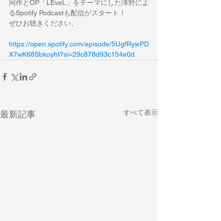
同作とOP「LEveL」をテーマにした澤野によ
るSpotify Podcastも配信がスタート！
ぜひお聴きください。
https://open.spotify.com/episode/5UgfRywPD
X7wK68SbkoyhI?si=29c878d93c154e0d
すべて表示
最新記事