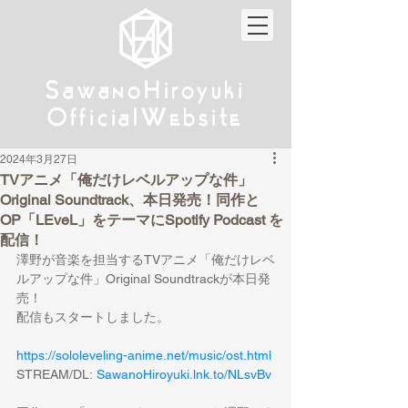
w
w
Sa
anoHiroyuki
Sa
anoHiroyuki
W
W
Official
ebsite
Official
ebsite
2024年3月27日
TVアニメ「俺だけレベルアップな件」
Original Soundtrack、本日発売！同作と
OP「LEveL」をテーマにSpotify Podcast を
配信！
澤野が音楽を担当するTVアニメ「俺だけレベ
ルアップな件」Original Soundtrackが本日発
売！
配信もスタートしました。
https://sololeveling-anime.net/music/ost.html
STREAM/DL: 
SawanoHiroyuki.lnk.to/NLsvBv