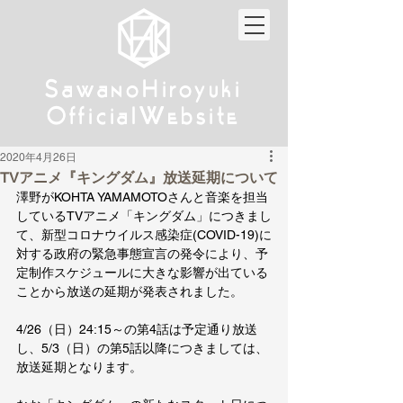
w
w
Sa
anoHiroyuki
Sa
anoHiroyuki
W
W
Official
ebsite
Official
ebsite
2020年4月26日
TVアニメ『キングダム』放送延期について
澤野がKOHTA YAMAMOTOさんと音楽を担当
しているTVアニメ「キングダム」につきまし
て、新型コロナウイルス感染症(COVID-19)に
対する政府の緊急事態宣言の発令により、予
定制作スケジュールに大きな影響が出ている
ことから放送の延期が発表されました。
4/26（日）24:15～の第4話は予定通り放送
し、5/3（日）の第5話以降につきましては、
放送延期となります。