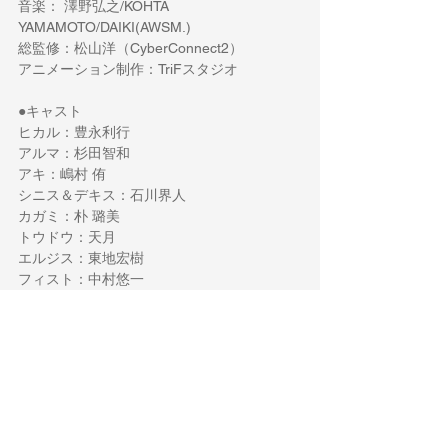
音楽： 澤野弘之/KOHTA 
YAMAMOTO/DAIKI(AWSM.)
総監修：松山洋（CyberConnect2）
アニメーション制作：TriFスタジオ
●キャスト
ヒカル：豊永利行
アルマ：杉田智和
アキ：嶋村 侑
シニス＆デキス：石川界人
カガミ：朴 璐美
トウドウ：天月
エルジス：東地宏樹
フィスト：中村悠一
フブキ：悠木碧
アマリリス：日笠陽子
ヤクモ：山口勝平
ツキヒト：???