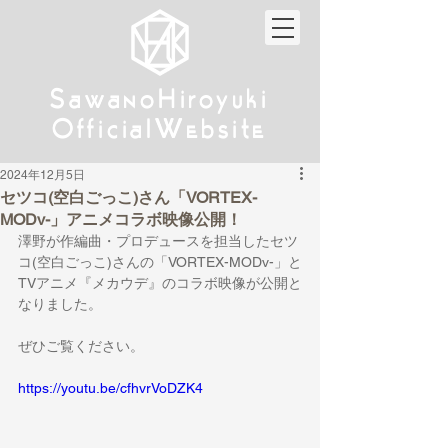
w
w
Sa
anoHiroyuki
Sa
anoHiroyuki
W
W
Official
ebsite
Official
ebsite
2024年12月5日
セツコ(空白ごっこ)さん「VORTEX-
MODv-」アニメコラボ映像公開！
澤野が
作編曲・プロデュースを担当したセツ
コ(空白ごっこ)さんの
「VORTEX-MODv-」と
TVアニメ『メカウデ』のコラボ映像が公開と
なりました。
ぜひご覧ください。
https://youtu.be/cfhvrVoDZK4