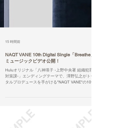
15 時間前
NAQT VANE 10th Digital Single「Breathe」
ミュージックビデオ公開！
Huluオリジナル「八神瑛子 -上野中央署 組織犯罪
対策課-」エンディングテーマで、澤野弘之がトー
タルプロデュースを手がける"NAQT VANE"の10th
Digital Single「Breathe」(ブリーズ)のミュージッ
クビデオがYouTubeにて公開されました！ NAQT
VANE / Breathe (Official Music Video)
youtu.be/agMx2MiOgoc 「Breathe」のジャケット
写真は、“循環”や“無限”を象徴するメビウスの輪を