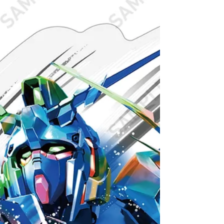
モチーフにしたグラフィックとなっています。 そ
の形が数字の「8」と重なることから、“令和8年8
月8日8時8分”にミュージックビデオを公開！ 映像
内にも「循環」を感じさせる演出を織り込んでい
ます。 また、本作の見どころは“息をすることすら
許されない戦場”を舞台に繰り広げられる迫力ある
ダンスパフォーマンスとダークな世界観。 メンバ
ー全員に施された特殊メイクや“呼吸”をモチーフに
した演出、Yunoaとパフォーマーが異なる時間軸で
描かれる構成など、楽曲の世界観を彩るさまざま