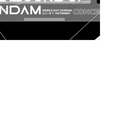
7月31日
澤野弘之 × THE SOUND OF GUNDAM - 機
動戦士ガンダムUC・NT・HATHAWAY