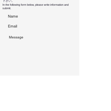
下さい。
In the following form below, please write information and
submit.
＊仕事のご依頼に関するご連絡以外は受け付けてお
りませんのでご了承ください。
＊
We accept messages only about requests of
business.
Submit