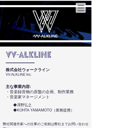
w
Sa
anoHiroyuki
W
Official
ebsite
株式会社ウォークライン
VV-ALKLINE Inc.
主な事業内容:
・音楽録音物の原盤の企画、制作業務
・音楽家マネージメント
◆澤野弘之
◆KOHTA YAMAMOTO（業務提携）
弊社関連作家への仕事のご依頼は弊社までお問い合わせ