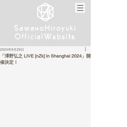
w
w
Sa
anoHiroyuki
Sa
anoHiroyuki
W
W
Official
ebsite
Official
ebsite
2024年9月29日
「澤野弘之 LIVE [nZk] in Shanghai 2024」開
催決定！