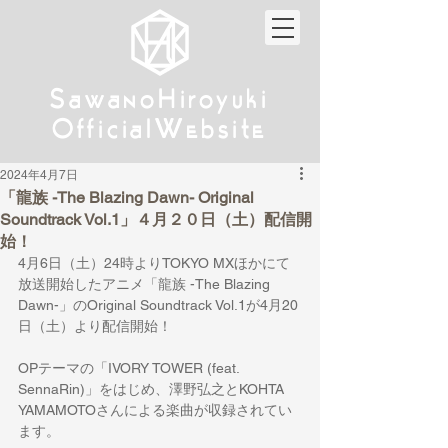
w
w
Sa
anoHiroyuki
Sa
anoHiroyuki
W
W
Official
ebsite
Official
ebsite
2024年4月7日
「龍族 -The Blazing Dawn- Original
Soundtrack Vol.1」４月２０日（土）配信開
始！
4月6日（土）24時よりTOKYO MXほかにて
放送開始したアニメ「龍族 -The Blazing 
Dawn-」のOriginal Soundtrack Vol.1が4月20
日（土）より配信開始！
OPテーマの「IVORY TOWER (feat. 
SennaRin)」をはじめ、澤野弘之とKOHTA 
YAMAMOTOさんによる楽曲が収録されてい
ます。