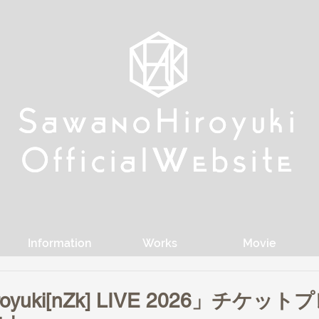
w
w
Sa
Sa
anoHiroyuki
anoHiroyuki
W
W
Official
Official
ebsite
ebsite
Information
Works
Movie
royuki[nZk] LIVE 2026」チケ