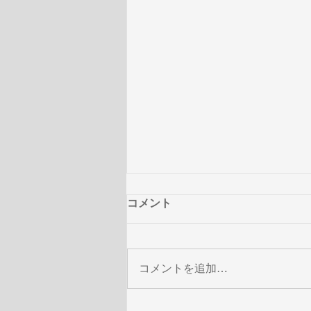
コメント
コメントを追加…
澤野弘之 × THE SOUND OF