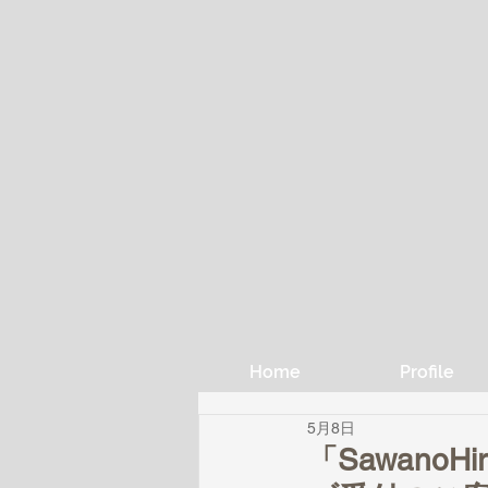
Home
Profile
5月8日
「SawanoHi