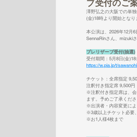
ブ受付のご
澤野弘之の大阪での単独公演「
(金)18時より開始とな
本公演は、2026年12
SennaRinさん、miz
プレリザーブ受付(抽選)
受付期間：5月8日(金)18:0
https://w.pia.jp/t/sawanoh
チケット：全席指定 9,5
注釈付き指定席 9,500
※注釈付き指定席は、会
ます。予めご了承くださ
※出演者・内容変更によ
※3歳以上チケット必要
※お1人様4枚まで