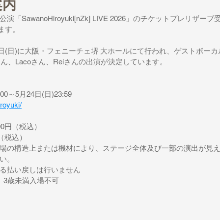
案内
SawanoHiroyuki[nZk] LIVE 2026」のチケットプレリザー
ります。
月6日(日)に大阪・フェニーチェ堺 大ホールにて行われ、ゲストボーカ
ukiさん、Lacoさん、Reiさんの出演が決定しています。
0～5月24日(日)23:59
iroyuki/
00円（税込）
円（税込）
場の構造上または機材により、ステージ全体及び一部の演出が見
い。
る払い戻しは行いません
、3歳未満入場不可