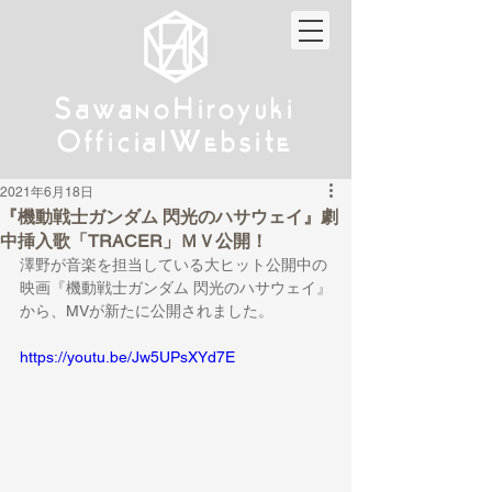
w
w
Sa
anoHiroyuki
Sa
anoHiroyuki
W
W
Official
ebsite
Official
ebsite
2021年6月18日
『機動戦士ガンダム 閃光のハサウェイ』劇
中挿入歌「TRACER」ＭＶ公開！
澤野が音楽を担当している大ヒット公開中の
映画『機動戦士ガンダム 閃光のハサウェイ』
から、MVが新たに公開されました。
https://youtu.be/Jw5UPsXYd7E