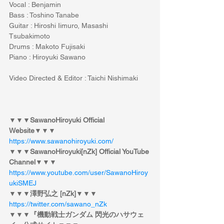
Vocal : Benjamin 
Bass : Toshino Tanabe 
Guitar : Hiroshi Iimuro, Masashi 
Tsubakimoto 
Drums : Makoto Fujisaki 
Piano : Hiroyuki Sawano 
Video Directed & Editor : Taichi Nishimaki 
▼▼▼SawanoHiroyuki Official 
Website▼▼▼
https://www.sawanohiroyuki.com/
▼▼▼SawanoHiroyuki[nZk] Official YouTube 
Channel▼▼▼
https://www.youtube.com/user/SawanoHiroy
ukiSMEJ
▼▼▼澤野弘之 [nZk]▼▼▼
https://twitter.com/sawano_nZk
▼▼▼『機動戦士ガンダム 閃光のハサウェ