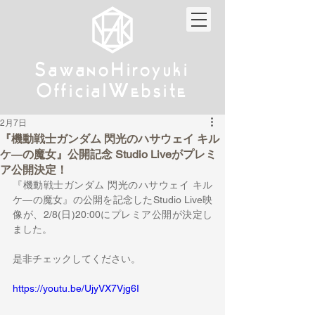
w
w
Sa
anoHiroyuki
Sa
anoHiroyuki
W
W
Official
ebsite
Official
ebsite
2月7日
『機動戦士ガンダム 閃光のハサウェイ キル
ケ―の魔女』公開記念 Studio Liveがプレミ
ア公開決定！
『機動戦士ガンダム 閃光のハサウェイ キル
ケ―の魔女』の公開を記念したStudio Live映
像が、2/8(日)20:00にプレミア公開が決定し
ました。
是非チェックしてください。
https://youtu.be/UjyVX7Vjg6I