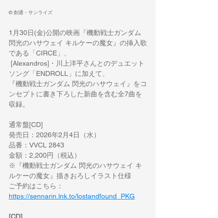
© 創通・サンライズ
1月30日(金)公開の映画『機動戦士ガンダム 
閃光のハサウェイ キルケーの魔女』の挿入歌
である「CIRCE」、
 [Alexandros]・川上洋平さんとのデュエット
ソング「ENDROLL」に加えて、
『機動戦士ガンダム 閃光のハサウェイ』をコ
ンセプトに書き下ろした新曲を含む全7曲を
収録。
通常盤[CD]
発売日：2026年2月4日（水）
品番：VVCL 2843
金額：2,200円（税込）
※『機動戦士ガンダム 閃光のハサウェイ キ
ルケーの魔女』描きおろしイラスト仕様
ご予約はこちら：
https://sennarin.lnk.to/lostandfound_PKG
[CD]