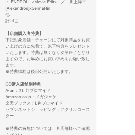
・ ENDROLL <Movie Edit>　／　川上洋平 
[Alexandros]×SennaRin
他　
計14曲
【店舗購入者特典】
下記対象店舗・チェーンにて対象商品をお買
い上げの方に先着で、以下特典をプレゼント
いたします。特典は無くなり次第終了となり
ますので、お早めにお買い求めをお願い致し
ます。
※特典絵柄は後日公開いたします。
CD購入店舗別特典
A-on：2Ｌ判ブロマイド
Amazon.co.jp
：メガジャケ
楽天ブックス：L判ブロマイド
セブンネットショッピング：アクリルコース
ター
※特典の有無については、各店舗様へご確認
ください。