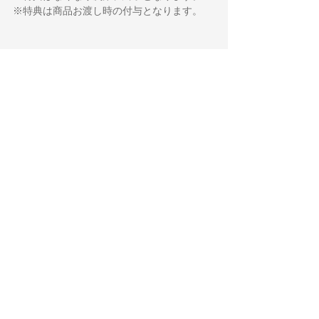
※特典は商品お渡し時の付与となります。
  商品概要（LP）
『機動戦士ガンダム 閃光のハサウェイ キル
ケ―の魔女』オリジナル・サウンドトラック
発売日：2026年3月4日（水）
価格：8,000円（税抜）/8,800円（税込）
品番：SRML-1144～5
仕様：LP２枚組
ご予約はこちら：
https://lnk.to/SRML-1144
  LP収録曲　計14曲  
・ [THE SORCERY OF NYMPH CIRCE] 
SUITE-No.1: MOB
・ [THE SORCERY OF NYMPH CIRCE] 
SUITE-No.2: ILE
・ [THE SORCERY OF NYMPH CIRCE] 
SUITE-No.3: SUI
・ [THE SORCERY OF NYMPH CIRCE] 
SUITE-No.4: TGU