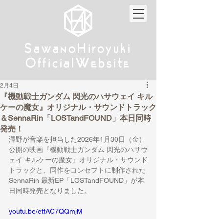
w
w
Sa
anoHiroyuki
Sa
anoHiroyuki
W
W
Official
ebsite
Official
ebsite
2月4日
『機動戦士ガンダム 閃光のハサウェイ キル
ケーの魔女』オリジナル・サウンドトラック
＆SennaRin「LOSTandFOUND」本日同時
発売！
澤野が音楽を担当した2026年1月30日（金）
公開の映画『機動戦士ガンダム 閃光のハサウ
ェイ キルケーの魔女』オリジナル・サウンド
トラックと、同作をコンセプトに制作された
SennaRin 最新EP「LOSTandFOUND」が本
日同時発売となりました。
youtu.be/etfAC7QQmjM