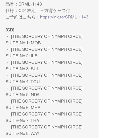
品番：SRML-1143
仕様：CD1枚組、三方背ケース付
ご予約はこちら：
https://lnk.to/SRML-1143
[CD]
・ [THE SORCERY OF NYMPH CIRCE] 
SUITE-No.1: MOB
・ [THE SORCERY OF NYMPH CIRCE] 
SUITE-No.2: ILE
・ [THE SORCERY OF NYMPH CIRCE] 
SUITE-No.3: SUI
・ [THE SORCERY OF NYMPH CIRCE] 
SUITE-No.4: TGU
・ [THE SORCERY OF NYMPH CIRCE] 
SUITE-No.5: NDA
・ [THE SORCERY OF NYMPH CIRCE] 
SUITE-No.6: MHA
・ [THE SORCERY OF NYMPH CIRCE] 
SUITE-No.7: THA
・ [THE SORCERY OF NYMPH CIRCE] 
SUITE-No.8: WAY