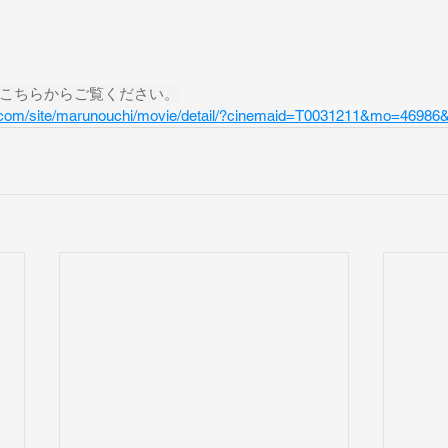
こちらからご覧ください。
.com/site/marunouchi/movie/detail/?cinemaid=T0031211&mo=46986