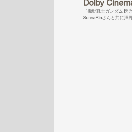
Dolby C
『機動戦士ガンダム 閃光の
SennaRinさんと共