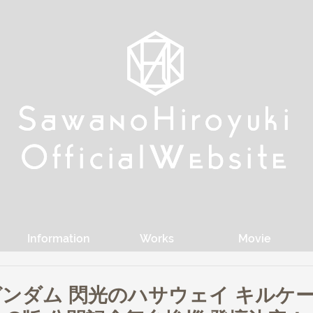
w
w
Sa
Sa
anoHiroyuki
anoHiroyuki
W
W
Official
Official
ebsite
ebsite
Information
Works
Movie
ンダム 閃光のハサウェイ キルケ