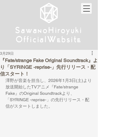
w
w
Sa
anoHiroyuki
Sa
anoHiroyuki
W
W
Official
ebsite
Official
ebsite
3月29日
『Fate/strange Fake Original Soundtrack』よ
り「SYRINGE -reprise-」先行リリース・配
信スタート！
澤野が音楽を担当し、2026年1月3日(土)より
放送開始したTVアニメ『Fate/strange 
Fake』のOriginal Soundtrackより
、
「SYRINGE -reprise-」の先行リリース・配
信がスタートしました。