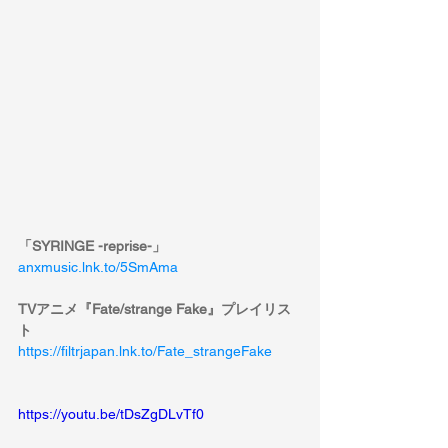
「SYRINGE -reprise-」
anxmusic.lnk.to/5SmAma
TVアニメ『Fate/strange Fake』プレイリス
ト
https://filtrjapan.lnk.to/Fate_strangeFake
https://youtu.be/tDsZgDLvTf0