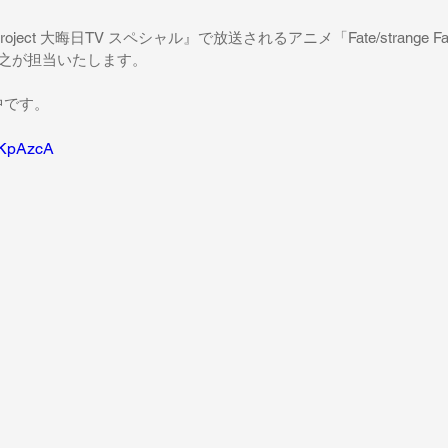
Project 大晦日TV スペシャル』で放送されるアニメ「Fate/strange Fake -
弘之が担当いたします。
中です。
TKpAzcA