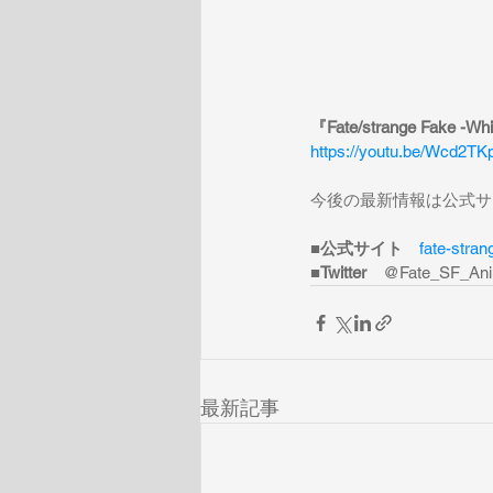
『Fate/strange Fake -
https://youtu.be/Wcd2T
今後の最新情報は公式サイト
■公式サイト　
fate-stra
■Twitter　
@Fate_SF_An
最新記事