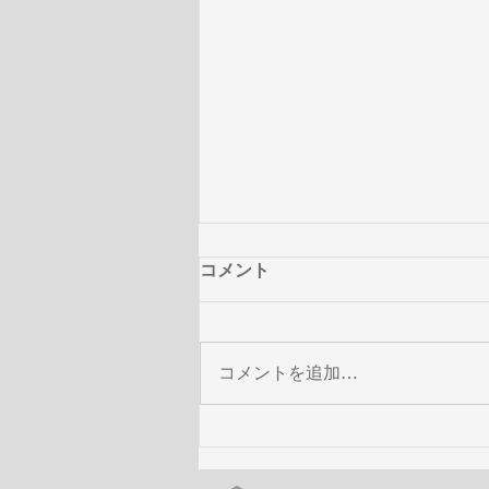
コメント
コメントを追加…
NAQT VANE 10th Digital
Single「Breathe」ミュージッ
クビデオ公開！