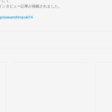
 にて
nZk] のインタビュー記事が掲載されました。
/pp/sawanohiroyuki14