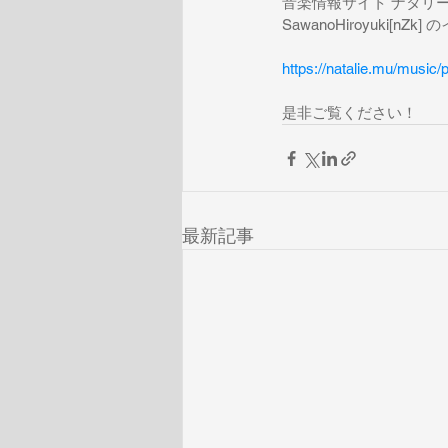
音楽情報サイト ナタリー
SawanoHiroyuki[
https://natalie.mu/music
是非ご覧ください！
最新記事