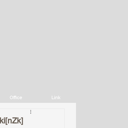
Office
Link
nZk]