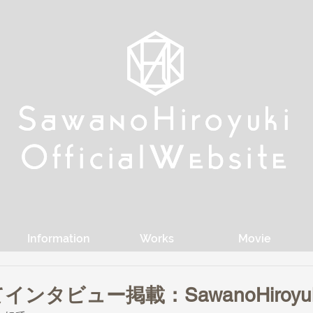
w
w
Sa
Sa
anoHiroyuki
anoHiroyuki
W
W
Official
Official
ebsite
ebsite
Information
Works
Movie
タビュー掲載：SawanoHiroyuki[