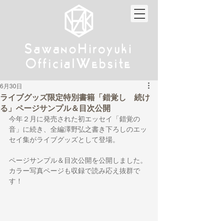
w
w
Sa
anoHiroyuki
Sa
anoHiroyuki
W
W
Official
ebsite
Official
ebsite
6月30日
ライブグッズ限定特別書籍「錯覚し 続け
る」ページサンプル＆目次公開
今年２月に発売された初エッセイ「錯覚の
音」に続き、全編澤野弘之書き下ろしのエッ
セイ集がライブグッズとして登場。
ページサンプル＆目次公開を公開しました。
カラー写真ページも収録で読み応え抜群で
す！ 