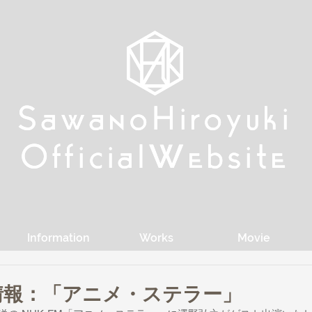
w
w
Sa
Sa
anoHiroyuki
anoHiroyuki
W
W
Official
Official
ebsite
ebsite
Information
Works
Movie
情報：「アニメ・ステラー」