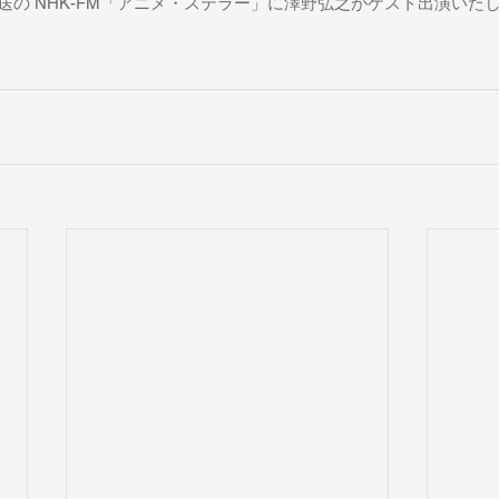
送の NHK-FM「
アニメ・ステラー
」に澤野弘之がゲスト出演いた