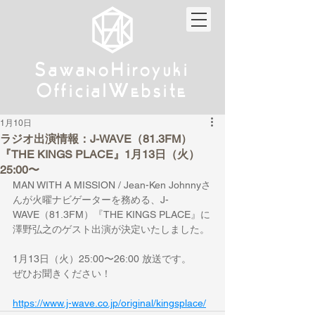
w
w
Sa
anoHiroyuki
Sa
anoHiroyuki
W
W
Official
ebsite
Official
ebsite
1月10日
ラジオ出演情報：J-WAVE（81.3FM）
『THE KINGS PLACE』1月13日（火）
25:00〜
MAN WITH A MISSION / Jean-Ken Johnnyさ
んが火曜ナビゲーターを務める、J-
WAVE（81.3FM）『THE KINGS PLACE』に
澤野弘之のゲスト出演が決定いたしました。
1月13日（火）25:00〜26:00 放送です。
ぜひお聞きください！
https://www.j-wave.co.jp/original/kingsplace/