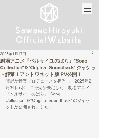
w
w
Sa
anoHiroyuki
Sa
anoHiroyuki
W
W
Official
ebsite
Official
ebsite
2025年1月17日
劇場アニメ『ベルサイユのばら』“Song
Collection”＆“Original Soundtrack” ジャケッ
ト解禁！アントワネット版 PV公開！
澤野が音楽プロデュースを担当し、2025年2
月26日(水）に発売が決定した、劇場アニメ
『ベルサイユのばら』“Song 
Collection”＆“Original Soundtrack” のジャケ
ットが公開されました。