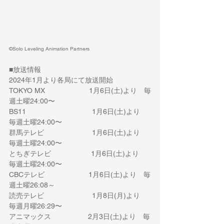
©Solo Leveling Animation Partners
■放送情報
2024
年
1
月より各局にて放送開始
TOKYO MX                      1
月
6
日
(
土
)
より　毎
週土曜
24:00
〜
BS11                                 1
月
6
日
(
土
)
より　
毎週土曜
24:00
〜
群馬テレビ
                        1
月
6
日
(
土
)
より　
毎週土曜
24:00
〜
とちぎテレビ
                    1
月
6
日
(
土
)
より　
毎週土曜
24:00
〜
CBC
テレビ
                      1
月
6
日
(
土
)
より　毎
週土曜
26:08
～
読売テレビ
                        1
月
8
日
(
月
)
より　
毎週月曜
26:29
〜
アニマックス　　　　　
 2
月
3
日
(
土
)
より　毎