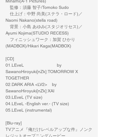
Minami(A-1 Pictures)
　監修：須藤 智子
/Tomoko Sudo
　仕上げ：中野 尚美
(
ステラ・ロード
)
／
Naomi Nakano(stella road)
　背景：小島 あゆみ
(
スタジオリセス
)
／
Ayumi Kojima(STUDIO RECESS)
　フィニッシュワーク：加賀 ひかり
(MADBOX)/Hikari Kaga(MADBOX)    
[CD]
01.LEveL                           by 
SawanoHiroyuki[nZk]:TOMORROW X 
TOGETHER
02.DARK ARIA <LV2>    by 
SawanoHiroyuki[nZk]:XAI
03.LEveL (TV size)
04.LEveL -English ver.- (TV size)
05.LEveL (instrumental)
[Blu-ray]
TV
アニメ『俺だけレベルアップな件』ノンク
レジットオープニングムービー