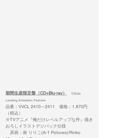
期間生産限定盤（CD+Blu-ray）
ⒸSolo 
Leveling Animation Partners
品番：
VVCL 2410～2411
　価格：
1,870
円
（税込）
※TV
アニメ『俺だけレベルアップな件』描き
おろしイラストデジパック仕様
　原画：南 りりこ
(A-1 Pictures)/Ririko 