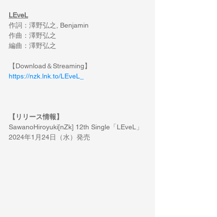
LEveL
作詞：澤野弘之
, Benjamin
作曲：澤野弘之
編曲：澤野弘之
【
Download＆Streaming
】
https://nzk.lnk.to/LEveL_
【リリース情報】
SawanoHiroyuki[nZk] 12th Single「LEveL
」
2024
年
1
月
24
日（水）発売 