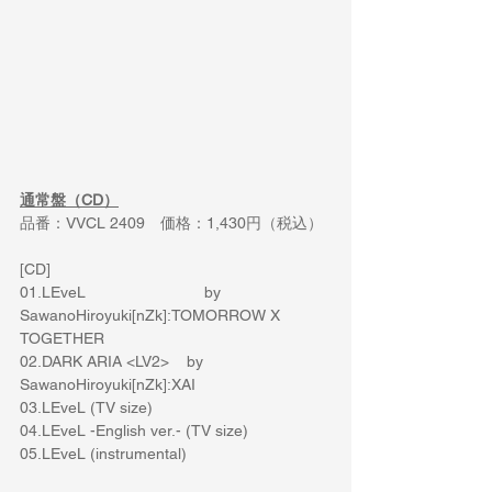
通常盤（CD）
品番：
VVCL 2409
　価格：
1,430
円（税込）
[CD]
01.LEveL                           by 
SawanoHiroyuki[nZk]:TOMORROW X 
TOGETHER
02.DARK ARIA <LV2>    by 
SawanoHiroyuki[nZk]:XAI
03.LEveL (TV size)
04.LEveL -English ver.- (TV size)
05.LEveL (instrumental)