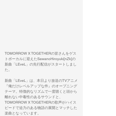
TOMORROW X TOGETHER
の皆さんをゲス
トボーカルに迎えた
SawanoHiroyuki[nZk]
の
新曲「
LEveL
」の先行配信がスタートしまし
た。
新曲「
LEveL
」は、本日より放送の
TV
アニメ
『俺だけレベルアップな件』のオープニング
テーマ。特徴的なリズムで一度聴くと頭から
離れない中毒性のあるサウンドと、
TOMORROW X TOGETHER
の歌声がハイス
ピードで迫力のある物語の展開とマッチした
楽曲となっています。