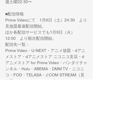
週土曜
22:30
〜
■配信情報
Prime Video
にて　
1
月
6
日（土）
24:30
　より
見放題最速配信開始。
ほか各配信サービスでも
1
月
9
日（火）
12:00
　より順次配信開始。
配信先一覧：
Prime Video・U-NEXT
・アニメ放題・
d
アニ
メストア・
d
アニメストア ニコニコ支店・
d
アニメストア
 for Prime Video
・バンダイチャ
ンネル・
Hulu・ABEMA・DMM TV
・ニコニ
コ・
FOD・TELASA・J:COM STREAM
（見
放題）・
au
スマートパスプレミアム・
milplus
見放題パックプライム・
Lemino 
他
■イントロダクション
世界的な人気を博している、原作・原案
Chugong
、作画
 DUBU(REDICE STUDIO)
、
脚色
 h-goon(D＆C MEDIA 
発行
)
による韓国
の小説、漫画作品。
日本でも電子マンガ・ノベルサービス「ピッ