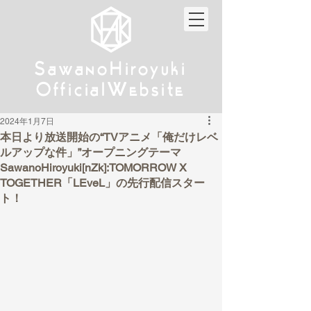
w
w
Sa
anoHiroyuki
Sa
anoHiroyuki
W
W
Official
ebsite
Official
ebsite
2024年1月7日
本日より放送開始の“TVアニメ「俺だけレベ
ルアップな件」”オープニングテーマ
SawanoHiroyuki[nZk]:TOMORROW X
TOGETHER「LEveL」の先行配信スター
ト！